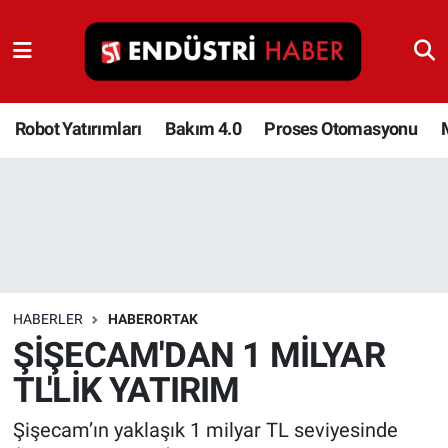
Robot Yatırımları
Bakım 4.0
Robot Yatırımları
Bakım 4.0
Proses Otomasyonu
Proses Otomasyonu
Makina
Otomasyon
HABERLER
HABERORTAK
Depolama Çözümleri
ŞİŞECAM'DAN 1 MİLYAR
TL'LİK YATIRIM
İnşaat ve Malzeme
Şişecam’ın yaklaşık 1 milyar TL seviyesinde
HaberOrtak