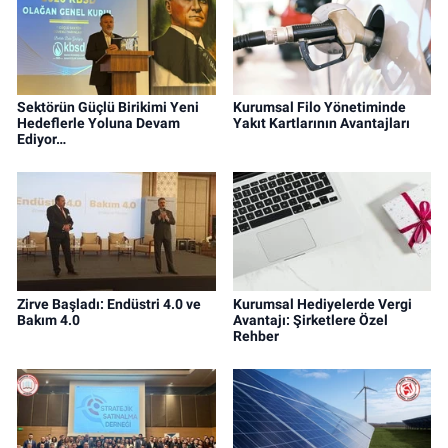
Sektörün Güçlü Birikimi Yeni
Kurumsal Filo Yönetiminde
Hedeflerle Yoluna Devam
Yakıt Kartlarının Avantajları
Ediyor…
Zirve Başladı: Endüstri 4.0 ve
Kurumsal Hediyelerde Vergi
Bakım 4.0
Avantajı: Şirketlere Özel
Rehber