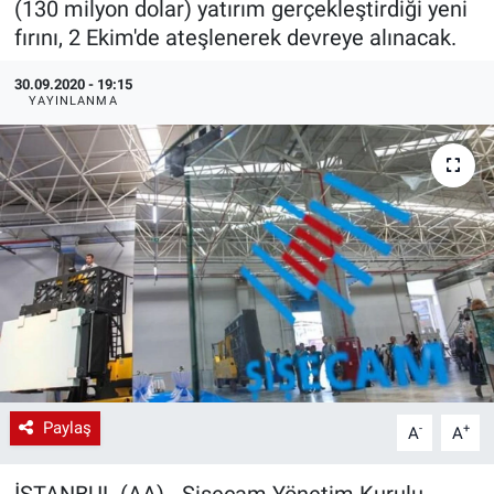
(130 milyon dolar) yatırım gerçekleştirdiği yeni
fırını, 2 Ekim'de ateşlenerek devreye alınacak.
EndüstriST
30.09.2020 - 19:15
Enerjisini Üreten Fabrikalar
YAYINLANMA
Endüstri 4.0 Uygulamaları
Ağır Sanayi Çözümleri
Paylaş
-
+
A
A