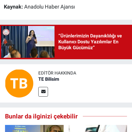
Kaynak:
Anadolu Haber Ajansı
“Ürünlerimizin Dayanıklılığı ve
Kullanıcı Dostu Yazılımlar En
Büyük Gücümüz”
EDITÖR HAKKINDA
TE Bilisim
Bunlar da ilginizi çekebilir