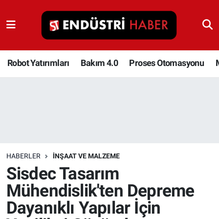
Robot Yatırımları
Bakım 4.0
Robot Yatırımları
Bakım 4.0
Proses Otomasyonu
Proses Otomasyonu
Makina
Otomasyon
HABERLER
İNŞAAT VE MALZEME
Depolama Çözümleri
Sisdec Tasarım
Mühendislik'ten Depreme
İnşaat ve Malzeme
Dayanıklı Yapılar İçin
HaberOrtak