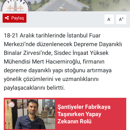
Paylaş
-
+
A
A
18-21 Aralık tarihlerinde İstanbul Fuar
Merkezi’nde düzenlenecek Depreme Dayanıklı
Binalar Zirvesi’nde, Sisdec İnşaat Yüksek
Mühendisi Mert Hacıemiroğlu, firmanın
depreme dayanıklı yapı stoğunu artırmaya
yönelik çözümlerini ve uzmanlıklarını
paylaşacaklarını belirtti.
Şantiyeler Fabrikaya
Taşınırken Yapay
Zekanın Rolü