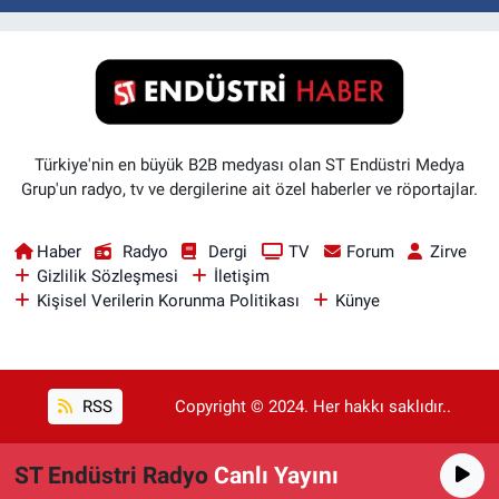
Türkiye'nin en büyük B2B medyası olan ST Endüstri Medya
Grup'un radyo, tv ve dergilerine ait özel haberler ve röportajlar.
Haber
Radyo
Dergi
TV
Forum
Zirve
Gizlilik Sözleşmesi
İletişim
Kişisel Verilerin Korunma Politikası
Künye
RSS
Copyright © 2024. Her hakkı saklıdır..
ST Endüstri Radyo
Canlı Yayını
Haber Yazılımı:
TE Bilişim