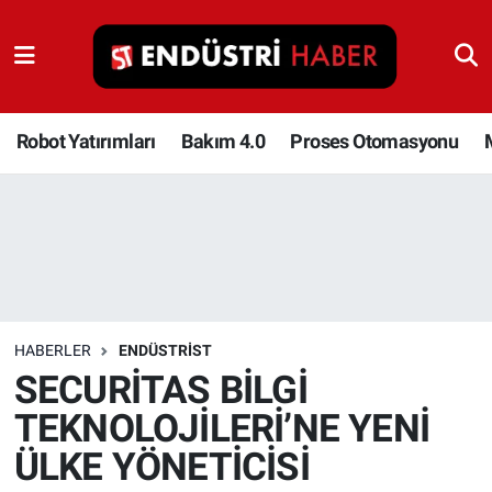
Robot Yatırımları
Bakım 4.0
Robot Yatırımları
Bakım 4.0
Proses Otomasyonu
Proses Otomasyonu
Makina
Otomasyon
HABERLER
ENDÜSTRIST
Depolama Çözümleri
SECURİTAS BİLGİ
TEKNOLOJİLERİ’NE YENİ
İnşaat ve Malzeme
ÜLKE YÖNETİCİSİ
HaberOrtak