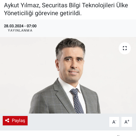
Aykut Yılmaz, Securitas Bilgi Teknolojileri Ülke
EndüstriST
Yöneticiliği görevine getirildi.
Enerjisini Üreten Fabrikalar
28.03.2024 - 07:00
YAYINLANMA
Endüstri 4.0 Uygulamaları
Ağır Sanayi Çözümleri
Paylaş
-
+
A
A