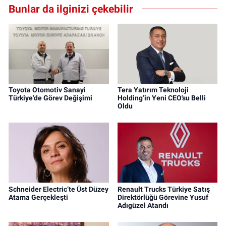
Bunlar da ilginizi çekebilir
Toyota Otomotiv Sanayi
Tera Yatırım Teknoloji
Türkiye’de Görev Değişimi
Holding’in Yeni CEO'su Belli
Oldu
Schneider Electric’te Üst Düzey
Renault Trucks Türkiye Satış
Atama Gerçekleşti
Direktörlüğü Görevine Yusuf
Adıgüzel Atandı