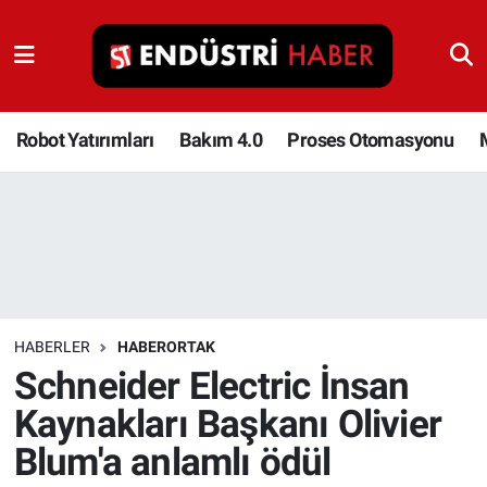
Robot Yatırımları
Bakım 4.0
Robot Yatırımları
Bakım 4.0
Proses Otomasyonu
Proses Otomasyonu
Makina
Otomasyon
HABERLER
HABERORTAK
Depolama Çözümleri
Schneider Electric İnsan
Kaynakları Başkanı Olivier
İnşaat ve Malzeme
Blum'a anlamlı ödül
HaberOrtak