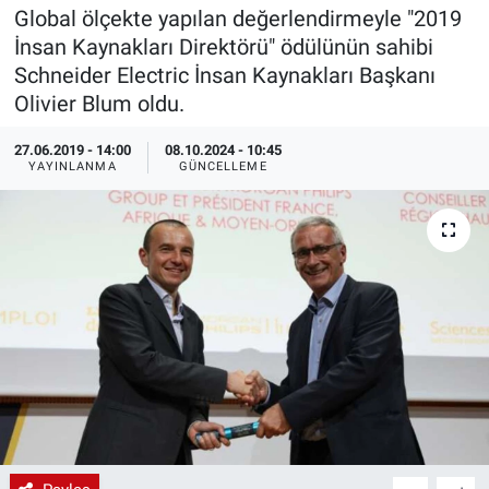
Global ölçekte yapılan değerlendirmeyle "2019
EndüstriST
İnsan Kaynakları Direktörü" ödülünün sahibi
Schneider Electric İnsan Kaynakları Başkanı
Enerjisini Üreten Fabrikalar
Olivier Blum oldu.
Endüstri 4.0 Uygulamaları
27.06.2019 - 14:00
08.10.2024 - 10:45
YAYINLANMA
GÜNCELLEME
Ağır Sanayi Çözümleri