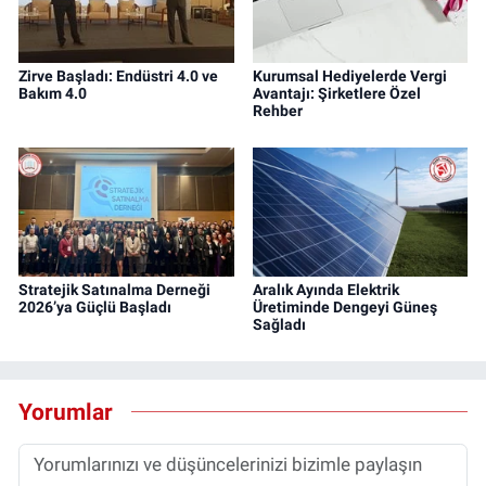
Zirve Başladı: Endüstri 4.0 ve
Kurumsal Hediyelerde Vergi
Bakım 4.0
Avantajı: Şirketlere Özel
Rehber
Stratejik Satınalma Derneği
Aralık Ayında Elektrik
2026’ya Güçlü Başladı
Üretiminde Dengeyi Güneş
Sağladı
Yorumlar