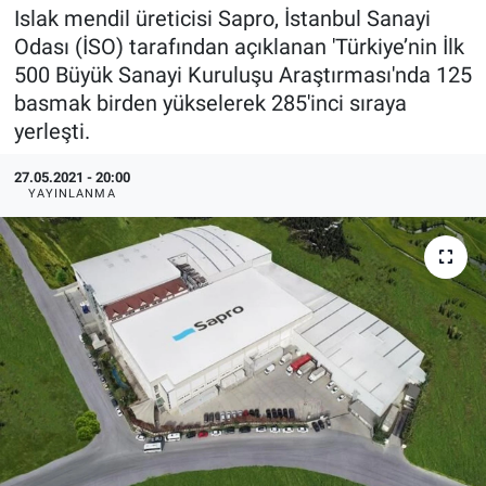
Islak mendil üreticisi Sapro, İstanbul Sanayi
EndüstriST
Odası (İSO) tarafından açıklanan 'Türkiye’nin İlk
500 Büyük Sanayi Kuruluşu Araştırması'nda 125
Enerjisini Üreten Fabrikalar
basmak birden yükselerek 285'inci sıraya
yerleşti.
Endüstri 4.0 Uygulamaları
27.05.2021 - 20:00
YAYINLANMA
Ağır Sanayi Çözümleri