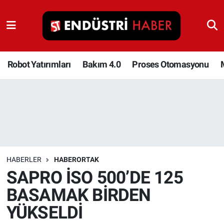
Robot Yatırımları
Bakım 4.0
Robot Yatırımları
Bakım 4.0
Proses Otomasyonu
Proses Otomasyonu
Makina
Otomasyon
HABERLER
HABERORTAK
Depolama Çözümleri
SAPRO İSO 500’DE 125
BASAMAK BİRDEN
İnşaat ve Malzeme
YÜKSELDİ
HaberOrtak