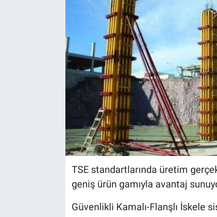
EndüstriST
Enerjisini Üreten Fabrikalar
Endüstri 4.0 Uygulamaları
Ağır Sanayi Çözümleri
TSE standartlarında üretim gerçek
geniş ürün gamıyla avantaj sunuy
Güvenlikli Kamalı-Flanşlı İskele 