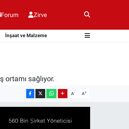
Forum
Zirve
i
İnşaat ve Malzeme
iş ortamı sağlıyor.
-
+
A
A