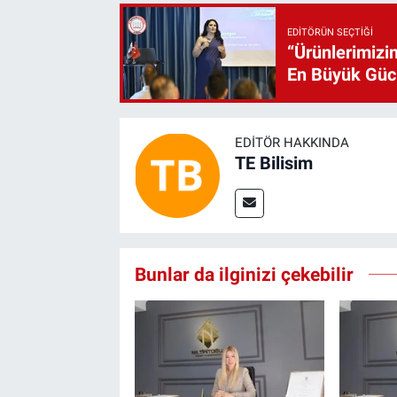
EDITÖRÜN SEÇTIĞI
“Ürünlerimizin
En Büyük Gü
EDITÖR HAKKINDA
TE Bilisim
Bunlar da ilginizi çekebilir