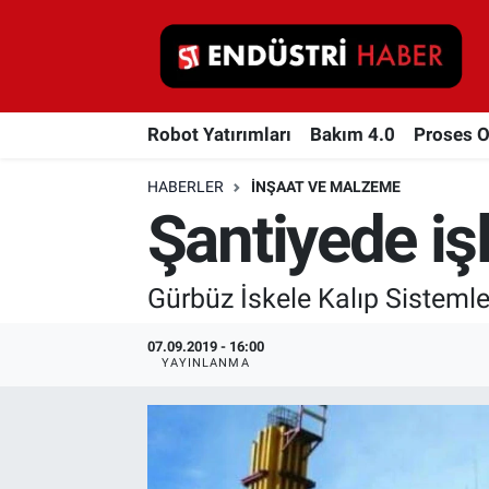
Robot Yatırımları
Robot Yatırımları
Bakım 4.0
Proses 
Bakım 4.0
HABERLER
İNŞAAT VE MALZEME
Proses Otomasyonu
Şantiyede işl
Makina
Gürbüz İskele Kalıp Sistemler
Otomasyon
07.09.2019 - 16:00
Depolama Çözümleri
YAYINLANMA
İnşaat ve Malzeme
HaberOrtak