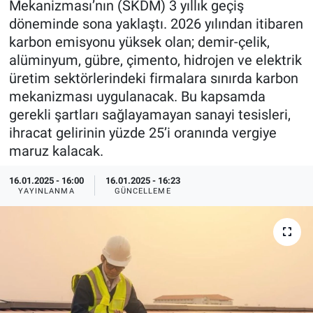
Mekanizması’nın (SKDM) 3 yıllık geçiş
döneminde sona yaklaştı. 2026 yılından itibaren
EndüstriST
karbon emisyonu yüksek olan; demir-çelik,
alüminyum, gübre, çimento, hidrojen ve elektrik
Enerjisini Üreten Fabrikalar
üretim sektörlerindeki firmalara sınırda karbon
mekanizması uygulanacak. Bu kapsamda
Endüstri 4.0 Uygulamaları
gerekli şartları sağlayamayan sanayi tesisleri,
ihracat gelirinin yüzde 25’i oranında vergiye
Ağır Sanayi Çözümleri
maruz kalacak.
16.01.2025 - 16:00
16.01.2025 - 16:23
YAYINLANMA
GÜNCELLEME