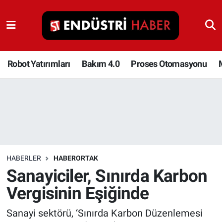
Robot Yatırımları
Bakım 4.0
Robot Yatırımları
Bakım 4.0
Proses Otomasyonu
Proses Otomasyonu
Makina
Otomasyon
HABERLER
HABERORTAK
Depolama Çözümleri
Sanayiciler, Sınırda Karbon
Vergisinin Eşiğinde
İnşaat ve Malzeme
Sanayi sektörü, ‘Sınırda Karbon Düzenlemesi
HaberOrtak