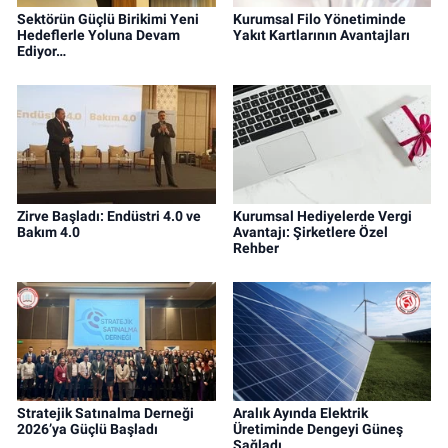
Sektörün Güçlü Birikimi Yeni
Kurumsal Filo Yönetiminde
Hedeflerle Yoluna Devam
Yakıt Kartlarının Avantajları
Ediyor…
Zirve Başladı: Endüstri 4.0 ve
Kurumsal Hediyelerde Vergi
Bakım 4.0
Avantajı: Şirketlere Özel
Rehber
Stratejik Satınalma Derneği
Aralık Ayında Elektrik
2026’ya Güçlü Başladı
Üretiminde Dengeyi Güneş
Sağladı