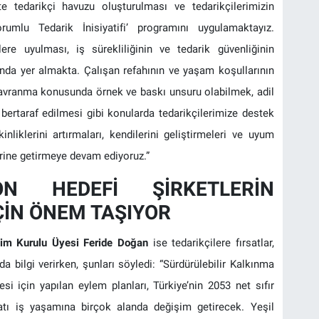
e tedarikçi havuzu oluşturulması ve tedarikçilerimizin
Sorumlu Tedarik İnisiyatifi’ programını uygulamaktayız.
re uyulması, iş sürekliliğinin ve tedarik güvenliğinin
ında yer almakta. Çalışan refahının ve yaşam koşullarının
 davranma konusunda örnek ve baskı unsuru olabilmek, adil
bertaraf edilmesi gibi konularda tedarikçilerimize destek
inliklerini artırmaları, kendilerini geliştirmeleri ve uyum
erine getirmeye devam ediyoruz.”
N HEDEFİ ŞİRKETLERİN
ÇİN ÖNEM TAŞIYOR
tim Kurulu Üyesi
Feride Doğan
ise tedarikçilere fırsatlar,
 bilgi verirken, şunları söyledi: “Sürdürülebilir Kalkınma
si için yapılan eylem planları, Türkiye’nin 2053 net sıfır
tı iş yaşamına birçok alanda değişim getirecek. Yeşil