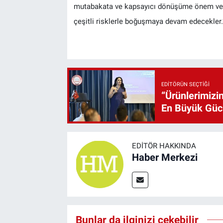
mutabakata ve kapsayıcı dönüşüme önem veren ş
çeşitli risklerle boğuşmaya devam edecekler.
EDITÖRÜN SEÇTIĞI
“Ürünlerimizin
En Büyük Gü
EDITÖR HAKKINDA
Haber Merkezi
Bunlar da ilginizi çekebilir