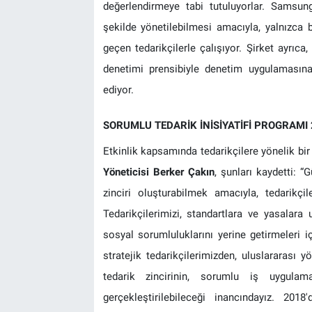
değerlendirmeye tabi tutuluyorlar. Samsung
şekilde yönetilebilmesi amacıyla, yalnızca
geçen tedarikçilerle çalışıyor. Şirket ayrıc
denetimi prensibiyle denetim uygulamasına
ediyor.
SORUMLU TEDARİK İNİSİYATİFİ PROGRAMI
Etkinlik kapsamında tedarikçilere yönelik b
Yöneticisi
Berker Çakın
, şunları kaydetti: “
zinciri oluşturabilmek amacıyla, tedarikçi
Tedarikçilerimizi, standartlara ve yasalara
sosyal sorumluluklarını yerine getirmeleri i
stratejik tedarikçilerimizden, uluslararası y
tedarik zincirinin, sorumlu iş uygulama
gerçekleştirilebileceği inancındayız. 20