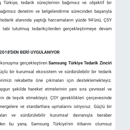
 Türkiye, tedarik süreçlerinin bağımsız ve objektif bir
 bağımsız denetim ve belgelendirme sürecinden başarıyla
a, tedarik alanında yaptığı harcamaların yüzde 94’ünü, ÇSY
 tabi tutulmuş tedarikçilerden gerçekleştirmeye devam
 2018'DEN BERİ UYGULANIYOR
ir konuşma gerçekleştiren
Samsung Türkiye Tedarik Zinciri
Güçlü bir kurumsal ekosistem ve sürdürülebilir bir tedarik
lerimizi rekabette öne çıkmaları için desteklemekteyiz.
 uygun şekilde hareket etmelerinin yanı sıra çevresel ve
çin de teşvik etmekteyiz. ÇSY gereklilikleri çerçevesinde
önergelere ve standartlara uymalarını istiyoruz. Güçlü bir
ları ve sürdürülebilir kurumsal davranışla beraber
18'den bu yana, Samsung Türkiye’nin itibarını olumsuz