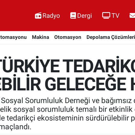
Radyo
Dergi
TV
Otomasyonu
Makina
Otomasyon
Depolama Çözümler
RKİYE TEDARİKÇ
İLİR GELECEĞE 
osyal Sorumluluk Derneği ve bağımsız de
nelik sosyal sorumluluk temalı bir etkinlik
ile tedarikçi ekosisteminin sürdürülebilir p
amaçlandı.