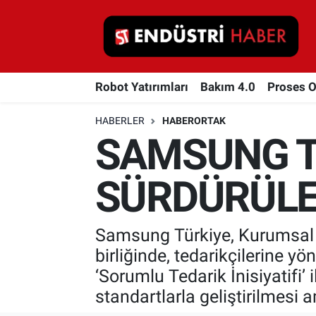
Robot Yatırımları
Robot Yatırımları
Bakım 4.0
Proses 
Bakım 4.0
HABERLER
HABERORTAK
Proses Otomasyonu
SAMSUNG TÜ
Makina
SÜRDÜRÜLEB
Otomasyon
Samsung Türkiye, Kurumsal S
Depolama Çözümleri
birliğinde, tedarikçilerine yö
İnşaat ve Malzeme
‘Sorumlu Tedarik İnisiyatifi’ 
standartlarla geliştirilmesi 
HaberOrtak