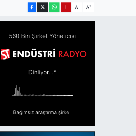
-
+
A
A