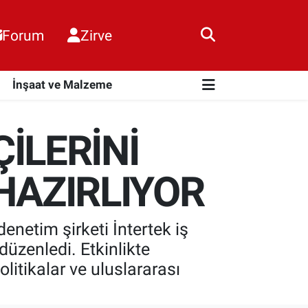
Forum
Zirve
i
İnşaat ve Malzeme
İLERİNİ
HAZIRLIYOR
netim şirketi İntertek iş
 düzenledi. Etkinlikte
olitikalar ve uluslararası