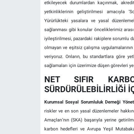
etkileyecek durumlardan kaçınmak, akredit
yetkinliklerinin geliştirilmesi amacıyla ‘
Yürürlükteki yasalara ve yasal düzenlemele
sağlanması gibi konular önceliklerimiz aras
iyileştirilmesi, pazardaki rakiplere sorumlu
olmayan ve eşitsiz çalışma uygulamalarının 
veriyoruz. Onların, bu standartlara göre yetk
sağlamaları için üzerimize düşen görevleri y
NET SIFIR KARBO
SÜRDÜRÜLEBİLİRLİĞİ İ
Kurumsal Sosyal Sorumluluk Derneği Yöne
riskler ve en son yasal düzenlemeler hakkında
Amaçları’nın (SKA) başarıyla yerine getirilme
karbon hedefleri ve Avrupa Yeşil Mutabaka