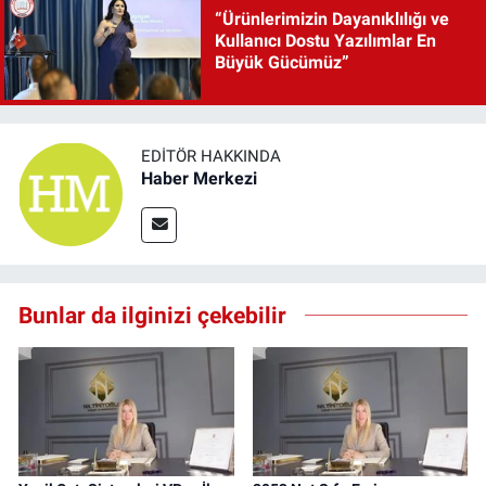
“Ürünlerimizin Dayanıklılığı ve
Kullanıcı Dostu Yazılımlar En
Büyük Gücümüz”
EDITÖR HAKKINDA
Haber Merkezi
Bunlar da ilginizi çekebilir