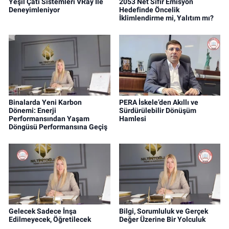
Yeşil Çatı Sistemleri VRay İle
2053 Net Sıfır Emisyon
Deneyimleniyor
Hedefinde Öncelik
İklimlendirme mi, Yalıtım mı?
Binalarda Yeni Karbon
PERA İskele’den Akıllı ve
Dönemi: Enerji
Sürdürülebilir Dönüşüm
Performansından Yaşam
Hamlesi
Döngüsü Performansına Geçiş
Gelecek Sadece İnşa
Bilgi, Sorumluluk ve Gerçek
Edilmeyecek, Öğretilecek
Değer Üzerine Bir Yolculuk