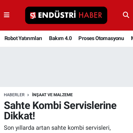
Robot Yatırımları
Bakım 4.0
Robot Yatırımları
Bakım 4.0
Proses Otomasyonu
Proses Otomasyonu
Makina
Otomasyon
HABERLER
İNŞAAT VE MALZEME
Depolama Çözümleri
Sahte Kombi Servislerine
Dikkat!
İnşaat ve Malzeme
Son yıllarda artan sahte kombi servisleri,
HaberOrtak