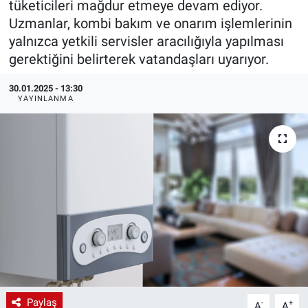
tüketicileri mağdur etmeye devam ediyor.
Uzmanlar, kombi bakım ve onarım işlemlerinin
EndüstriST
yalnızca yetkili servisler aracılığıyla yapılması
gerektiğini belirterek vatandaşları uyarıyor.
Enerjisini Üreten Fabrikalar
30.01.2025 - 13:30
Endüstri 4.0 Uygulamaları
YAYINLANMA
Ağır Sanayi Çözümleri
Paylaş
-
+
A
A