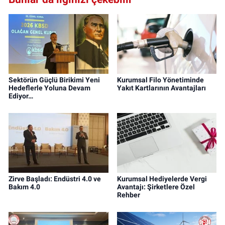
Sektörün Güçlü Birikimi Yeni
Kurumsal Filo Yönetiminde
Hedeflerle Yoluna Devam
Yakıt Kartlarının Avantajları
Ediyor…
Zirve Başladı: Endüstri 4.0 ve
Kurumsal Hediyelerde Vergi
Bakım 4.0
Avantajı: Şirketlere Özel
Rehber