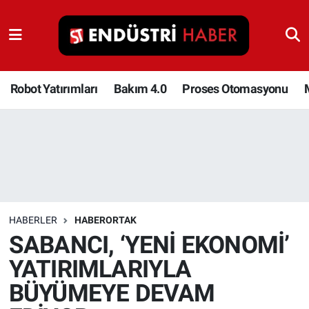
Robot Yatırımları
Bakım 4.0
Robot Yatırımları
Bakım 4.0
Proses Otomasyonu
Proses Otomasyonu
Makina
Otomasyon
HABERLER
HABERORTAK
Depolama Çözümleri
SABANCI, ‘YENİ EKONOMİ’
YATIRIMLARIYLA
İnşaat ve Malzeme
BÜYÜMEYE DEVAM
HaberOrtak