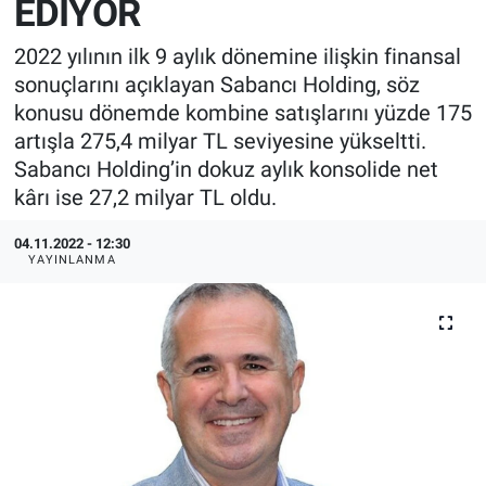
EDİYOR
EndüstriST
2022 yılının ilk 9 aylık dönemine ilişkin finansal
sonuçlarını açıklayan Sabancı Holding, söz
Enerjisini Üreten Fabrikalar
konusu dönemde kombine satışlarını yüzde 175
artışla 275,4 milyar TL seviyesine yükseltti.
Endüstri 4.0 Uygulamaları
Sabancı Holding’in dokuz aylık konsolide net
kârı ise 27,2 milyar TL oldu.
Ağır Sanayi Çözümleri
04.11.2022 - 12:30
YAYINLANMA