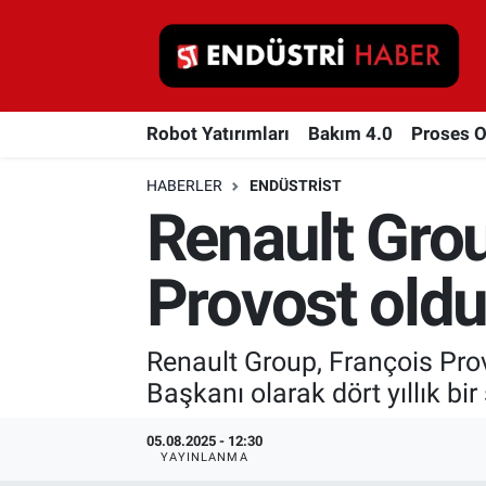
Robot Yatırımları
Robot Yatırımları
Bakım 4.0
Proses 
Bakım 4.0
HABERLER
ENDÜSTRIST
Proses Otomasyonu
Renault Grou
Makina
Provost old
Otomasyon
Renault Group, François Prov
Depolama Çözümleri
Başkanı olarak dört yıllık bi
İnşaat ve Malzeme
05.08.2025 - 12:30
YAYINLANMA
HaberOrtak