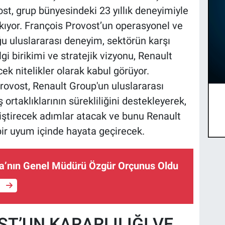
st, grup bünyesindeki 23 yıllık deneyimiyle
çıkıyor. François Provost’un operasyonel ve
ğu uluslararası deneyim, sektörün karşı
lgi birikimi ve stratejik vizyonu, Renault
ek nitelikler olarak kabul görüyor.
vost, Renault Group'un uluslararası
 ortaklıklarının sürekliliğini destekleyerek,
iştirecek adımlar atacak ve bunu Renault
ir uyum içinde hayata geçirecek.
a’nın Genel Müdürü Özgür Orçunus Oldu
e
T’UN KARARLILIĞI VE