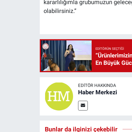
kararlılığımla grubumuzun geleceğ
olabilirsiniz.”
EDITÖRÜN SEÇTIĞI
“Ürünlerimizin
En Büyük Gü
EDITÖR HAKKINDA
Haber Merkezi
Bunlar da ilginizi çekebilir