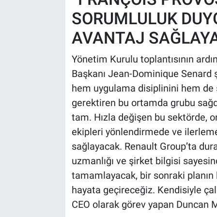
SORUMLULUK DUY
AVANTAJ SAĞLAY
Yönetim Kurulu toplantısının ard
Başkanı Jean-Dominique Senard şu 
hem uygulama disiplinini hem de str
gerektiren bu ortamda grubu sağd
tam. Hızla değişen bu sektörde, o
ekipleri yönlendirmede ve ilerle
sağlayacak. Renault Group’ta dur
uzmanlığı ve şirket bilgisi sayesi
tamamlayacak, bir sonraki planın k
hayata geçireceğiz. Kendisiyle çal
CEO olarak görev yapan Duncan Mi