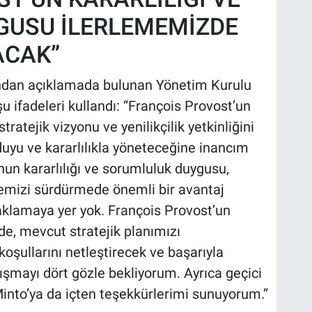
GUSU İLERLEMEMİZDE
ACAK”
ından açıklamada bulunan Yönetim Kurulu
ifadeleri kullandı: “François Provost’un
atejik vizyonu ve yenilikçilik yetkinliğini
uyu ve kararlılıkla yöneteceğine inancım
nun kararlılığı ve sorumluluk duygusu,
memizi sürdürmede önemli bir avantaj
aklamaya yer yok. François Provost’un
nde, mevcut stratejik planımızı
oşullarını netleştirecek ve başarıyla
ışmayı dört gözle bekliyorum. Ayrıca geçici
nto’ya da içten teşekkürlerimi sunuyorum.”