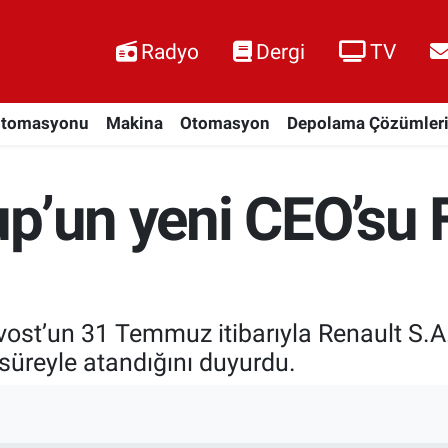
Radyo
Dergi
TV
Otomasyonu
Makina
Otomasyon
Depolama Çözümler
p’un yeni CEO’su 
u
ost’un 31 Temmuz itibarıyla Renault S.A.
r süreyle atandığını duyurdu.