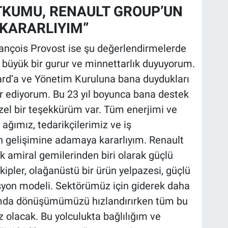
TKUMU, RENAULT GROUP’UN
KARARLIYIM”
nçois Provost ise şu değerlendirmelerde
 büyük bir gurur ve minnettarlık duyuyorum.
d’a ve Yönetim Kuruluna bana duydukları
r ediyorum. Bu 23 yıl boyunca bana destek
zel bir teşekkürüm var. Tüm enerjimi ve
ağımız, tedarikçilerimiz ve iş
n gelişimine adamaya kararlıyım. Renault
ık amiral gemilerinden biri olarak güçlü
ipler, olağanüstü bir ürün yelpazesi, güçlü
asyon modeli. Sektörümüz için giderek daha
tamda dönüşümümüzü hızlandırırken tüm bu
 olacak. Bu yolculukta bağlılığım ve