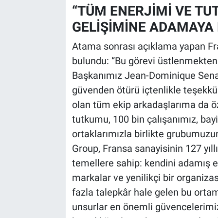
“TÜM ENERJİMİ VE TU
GELİŞİMİNE ADAMAYA 
Atama sonrası açıklama yapan Fra
bulundu: “Bu görevi üstlenmekten
Başkanımız Jean-Dominique Senar
güvenden ötürü içtenlikle teşekkü
olan tüm ekip arkadaşlarıma da ö
tutkumu, 100 bin çalışanımız, bayi 
ortaklarımızla birlikte grubumuzu
Group, Fransa sanayisinin 127 yıll
temellere sahip: kendini adamış ek
markalar ve yenilikçi bir organiz
fazla talepkâr hale gelen bu or
unsurlar en önemli güvencelerimiz