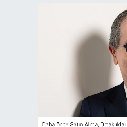
EndüstriST
Enerjisini Üreten Fabrikalar
Endüstri 4.0 Uygulamaları
Ağır Sanayi Çözümleri
Daha önce Satın Alma, Ortaklıkla