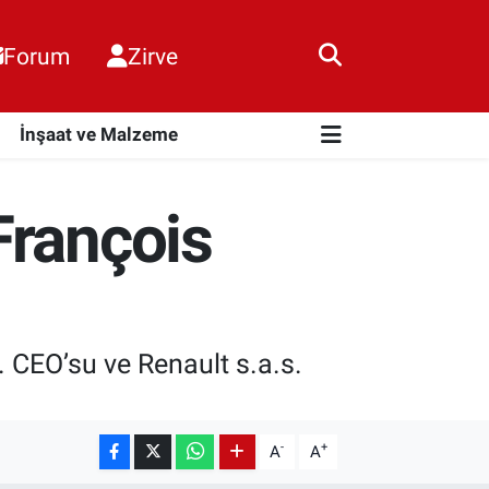
Forum
Zirve
i
İnşaat ve Malzeme
François
 CEO’su ve Renault s.a.s.
-
+
A
A