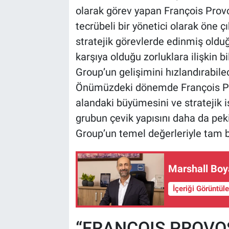
olarak görev yapan François Provo
tecrübeli bir yönetici olarak öne 
stratejik görevlerde edinmiş oldu
karşıya olduğu zorluklara ilişkin bi
Group’un gelişimini hızlandırabilec
Önümüzdeki dönemde François Pro
alandaki büyümesini ve stratejik iş
grubun çevik yapısını daha da pek
Group’un temel değerleriyle tam b
Marshall Boy
İçeriği Görüntül
“FRANÇOIS PROVOS