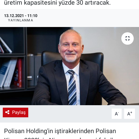
üretim kapasitesini yüzde 30 artıracak.
EndüstriST
13.12.2021 - 11:10
YAYINLANMA
Enerjisini Üreten Fabrikalar
Endüstri 4.0 Uygulamaları
Ağır Sanayi Çözümleri
Paylaş
-
+
A
A
Polisan Holding'in iştiraklerinden Polisan