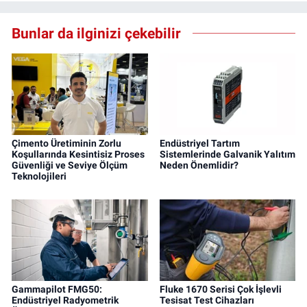
Bunlar da ilginizi çekebilir
Çimento Üretiminin Zorlu
Endüstriyel Tartım
Koşullarında Kesintisiz Proses
Sistemlerinde Galvanik Yalıtım
Güvenliği ve Seviye Ölçüm
Neden Önemlidir?
Teknolojileri
Gammapilot FMG50:
Fluke 1670 Serisi Çok İşlevli
Endüstriyel Radyometrik
Tesisat Test Cihazları