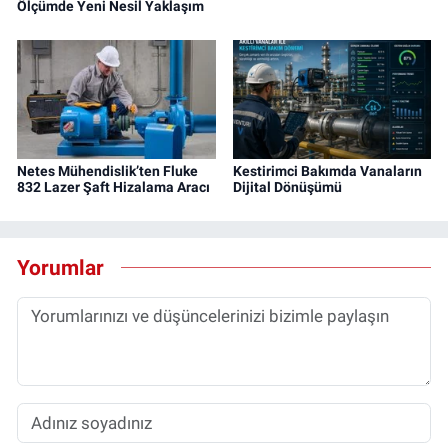
Ölçümde Yeni Nesil Yaklaşım
Netes Mühendislik’ten Fluke
Kestirimci Bakımda Vanaların
832 Lazer Şaft Hizalama Aracı
Dijital Dönüşümü
Yorumlar