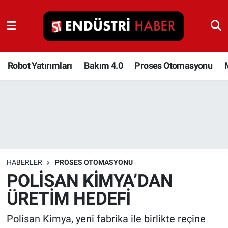
Robot Yatırımları
Bakım 4.0
Robot Yatırımları
Bakım 4.0
Proses Otomasyonu
Proses Otomasyonu
Makina
Otomasyon
HABERLER
PROSES OTOMASYONU
Depolama Çözümleri
POLİSAN KİMYA’DAN
ÜRETİM HEDEFİ
İnşaat ve Malzeme
Polisan Kimya, yeni fabrika ile birlikte reçine
HaberOrtak