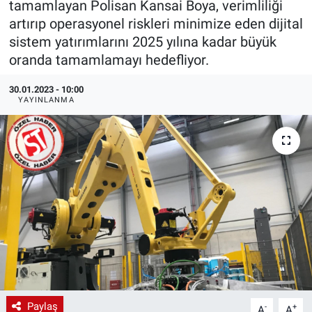
tamamlayan Polisan Kansai Boya, verimliliği
artırıp operasyonel riskleri minimize eden dijital
EndüstriST
sistem yatırımlarını 2025 yılına kadar büyük
oranda tamamlamayı hedefliyor.
Enerjisini Üreten Fabrikalar
30.01.2023 - 10:00
Endüstri 4.0 Uygulamaları
YAYINLANMA
Ağır Sanayi Çözümleri
Paylaş
-
+
A
A