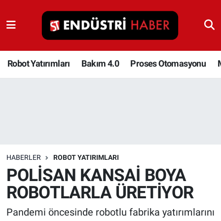
Robot Yatırımları
Bakım 4.0
Robot Yatırımları
Bakım 4.0
Proses Otomasyonu
Proses Otomasyonu
Makina
Otomasyon
HABERLER
ROBOT YATIRIMLARI
Depolama Çözümleri
POLİSAN KANSAİ BOYA
ROBOTLARLA ÜRETİYOR
İnşaat ve Malzeme
Pandemi öncesinde robotlu fabrika yatırımlarını
HaberOrtak