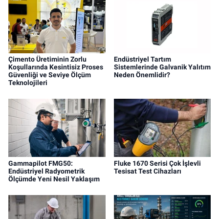
Çimento Üretiminin Zorlu
Endüstriyel Tartım
Koşullarında Kesintisiz Proses
Sistemlerinde Galvanik Yalıtım
Güvenliği ve Seviye Ölçüm
Neden Önemlidir?
Teknolojileri
Gammapilot FMG50:
Fluke 1670 Serisi Çok İşlevli
Endüstriyel Radyometrik
Tesisat Test Cihazları
Ölçümde Yeni Nesil Yaklaşım