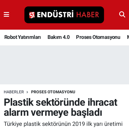
Robot Yatırımları
Bakım 4.0
Robot Yatırımları
Bakım 4.0
Proses Otomasyonu
Proses Otomasyonu
Makina
Otomasyon
HABERLER
PROSES OTOMASYONU
Depolama Çözümleri
Plastik sektöründe ihracat
alarm vermeye başladı
İnşaat ve Malzeme
Türkiye plastik sektörünün 2019 ilk yarı üretimi
HaberOrtak