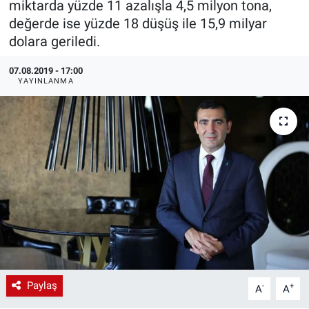
miktarda yüzde 11 azalışla 4,5 milyon tona,
değerde ise yüzde 18 düşüş ile 15,9 milyar
EndüstriST
dolara geriledi.
Enerjisini Üreten Fabrikalar
07.08.2019 - 17:00
YAYINLANMA
Endüstri 4.0 Uygulamaları
Ağır Sanayi Çözümleri
Paylaş
-
+
A
A