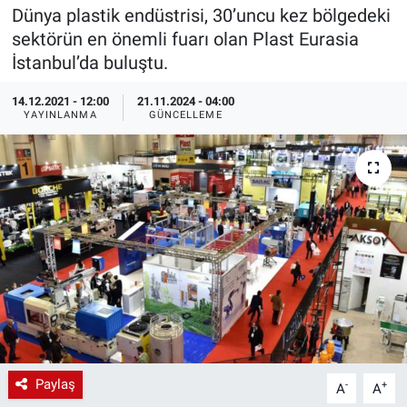
Dünya plastik endüstrisi, 30’uncu kez bölgedeki
EndüstriST
sektörün en önemli fuarı olan Plast Eurasia
İstanbul’da buluştu.
Enerjisini Üreten Fabrikalar
14.12.2021 - 12:00
21.11.2024 - 04:00
YAYINLANMA
GÜNCELLEME
Endüstri 4.0 Uygulamaları
Ağır Sanayi Çözümleri
Paylaş
-
+
A
A