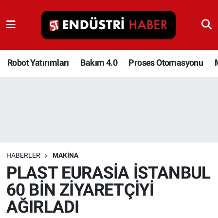
Robot Yatırımları
Bakım 4.0
Robot Yatırımları
Bakım 4.0
Proses Otomasyonu
Proses Otomasyonu
Makina
Otomasyon
HABERLER
MAKINA
Depolama Çözümleri
PLAST EURASİA İSTANBUL
60 BİN ZİYARETÇİYİ
İnşaat ve Malzeme
AĞIRLADI
HaberOrtak