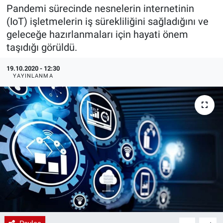
Pandemi sürecinde nesnelerin internetinin
EndüstriST
(IoT) işletmelerin iş sürekliliğini sağladığını ve
geleceğe hazırlanmaları için hayati önem
Enerjisini Üreten Fabrikalar
taşıdığı görüldü.
Endüstri 4.0 Uygulamaları
19.10.2020 - 12:30
YAYINLANMA
Ağır Sanayi Çözümleri