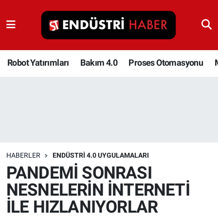
Robot Yatırımları
Bakım 4.0
Robot Yatırımları
Bakım 4.0
Proses Otomasyonu
Proses Otomasyonu
Makina
Otomasyon
HABERLER
ENDÜSTRI 4.0 UYGULAMALARI
Depolama Çözümleri
PANDEMİ SONRASI
NESNELERİN İNTERNETİ
İnşaat ve Malzeme
İLE HIZLANIYORLAR
HaberOrtak