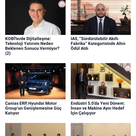
KOBİ'lerde Dijitalleşme:
IAS, “Sürdürülebilir Akıllı
Teknoloji Yatırımı Neden
Fabrika” Kategorisinde Altın
Beklenen Sonucu Vermiyor?
Ödül Aldı
(2)
Canias ERP, Hyundai Motor
Endüstri 5.0’da Yeni Dönem:
Group’un Genişlemesine Güç
İnsan ve Makine Aynı Hedef
Katıyor
İçin Çalışıyor