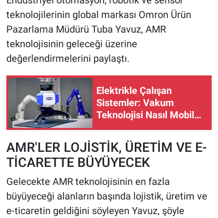
Endüstriyel otomasyon, robotik ve sensör
teknolojilerinin global markası Omron Ürün
Pazarlama Müdürü Tuba Yavuz, AMR
teknolojisinin geleceği üzerine
değerlendirmelerini paylaştı.
Elektrikle Çalışan
Sistemler: Vakum
Teknolojisi Nasıl Mobil
Hale Geliyor?
AMR'LER LOJİSTİK, ÜRETİM VE E-
TİCARETTE BÜYÜYECEK
Gelecekte AMR teknolojisinin en fazla
büyüyeceği alanların başında lojistik, üretim ve
e-ticaretin geldiğini söyleyen Yavuz, şöyle