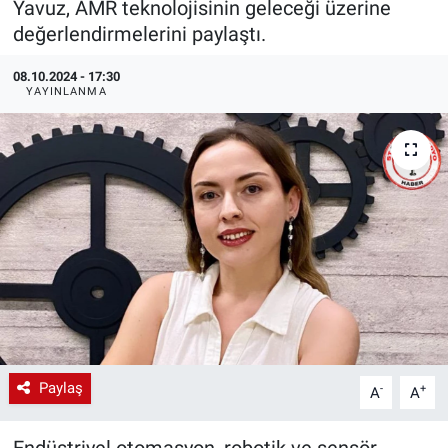
Yavuz, AMR teknolojisinin geleceği üzerine
değerlendirmelerini paylaştı.
EndüstriST
08.10.2024 - 17:30
Enerjisini Üreten Fabrikalar
YAYINLANMA
Endüstri 4.0 Uygulamaları
Ağır Sanayi Çözümleri
Paylaş
-
+
A
A