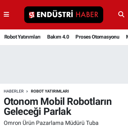
Robot Yatırımları
Bakım 4.0
Robot Yatırımları
Bakım 4.0
Proses Otomasyonu
Proses Otomasyonu
Makina
Otomasyon
HABERLER
ROBOT YATIRIMLARI
Depolama Çözümleri
Otonom Mobil Robotların
Geleceği Parlak
İnşaat ve Malzeme
Omron Ürün Pazarlama Müdürü Tuba
HaberOrtak