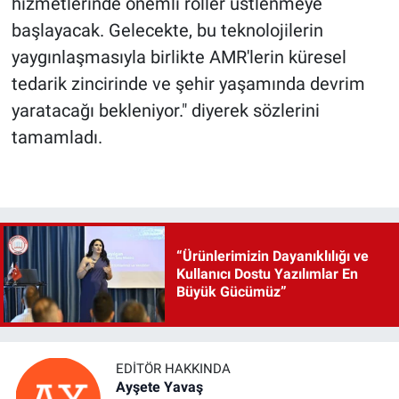
hizmetlerinde önemli roller üstlenmeye
başlayacak. Gelecekte, bu teknolojilerin
yaygınlaşmasıyla birlikte AMR'lerin küresel
tedarik zincirinde ve şehir yaşamında devrim
yaratacağı bekleniyor." diyerek sözlerini
tamamladı.
“Ürünlerimizin Dayanıklılığı ve
Kullanıcı Dostu Yazılımlar En
Büyük Gücümüz”
EDITÖR HAKKINDA
Ayşete Yavaş