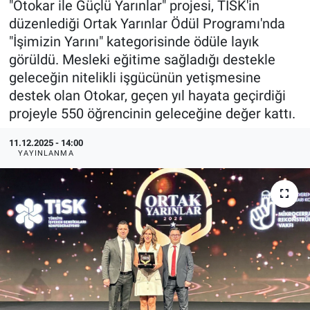
"Otokar ile Güçlü Yarınlar" projesi, TİSK'in
düzenlediği Ortak Yarınlar Ödül Programı'nda
EndüstriST
"İşimizin Yarını" kategorisinde ödüle layık
görüldü. Mesleki eğitime sağladığı destekle
Enerjisini Üreten Fabrikalar
geleceğin nitelikli işgücünün yetişmesine
destek olan Otokar, geçen yıl hayata geçirdiği
Endüstri 4.0 Uygulamaları
projeyle 550 öğrencinin geleceğine değer kattı.
Ağır Sanayi Çözümleri
11.12.2025 - 14:00
YAYINLANMA