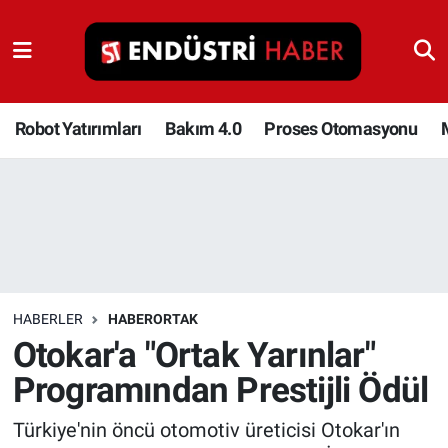
Robot Yatırımları
Bakım 4.0
Robot Yatırımları
Bakım 4.0
Proses Otomasyonu
Proses Otomasyonu
Makina
Otomasyon
HABERLER
HABERORTAK
Depolama Çözümleri
Otokar'a "Ortak Yarınlar"
Programından Prestijli Ödül
İnşaat ve Malzeme
Türkiye'nin öncü otomotiv üreticisi Otokar'ın
HaberOrtak