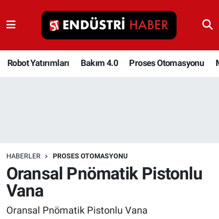
Robot Yatırımları
Bakım 4.0
Robot Yatırımları
Bakım 4.0
Proses Otomasyonu
Proses Otomasyonu
Makina
Otomasyon
HABERLER
PROSES OTOMASYONU
Depolama Çözümleri
Oransal Pnömatik Pistonlu
Vana
İnşaat ve Malzeme
Oransal Pnömatik Pistonlu Vana
HaberOrtak