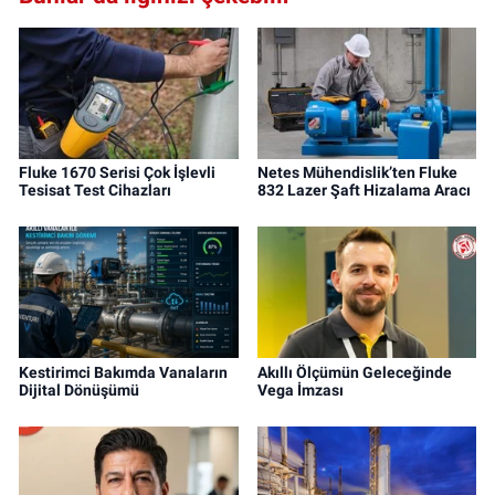
Fluke 1670 Serisi Çok İşlevli
Netes Mühendislik’ten Fluke
Tesisat Test Cihazları
832 Lazer Şaft Hizalama Aracı
Kestirimci Bakımda Vanaların
Akıllı Ölçümün Geleceğinde
Dijital Dönüşümü
Vega İmzası