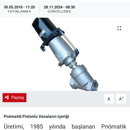
30.05.2018 - 11:20
28.11.2024 - 08:30
EndüstriST
YAYINLANMA
GÜNCELLEME
Enerjisini Üreten Fabrikalar
Endüstri 4.0 Uygulamaları
Ağır Sanayi Çözümleri
Paylaş
-
+
A
A
Pnömatik Pistonlu Vanaların içeriği
Üretimi, 1985 yılında başlanan Pnömatik