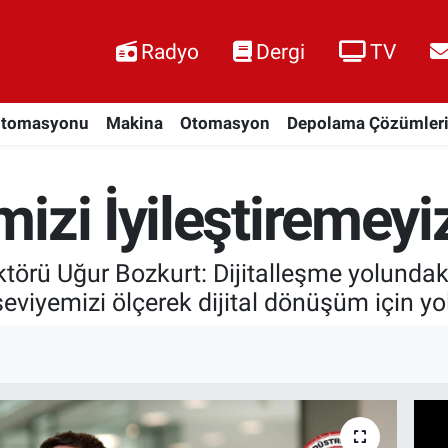
Radyo
Dergi
TV
Otomasyonu
Makina
Otomasyon
Depolama Çözümler
izi İyileştiremeyi
ktörü Uğur Bozkurt: Dijitalleşme yolundaki
seviyemizi ölçerek dijital dönüşüm için yol