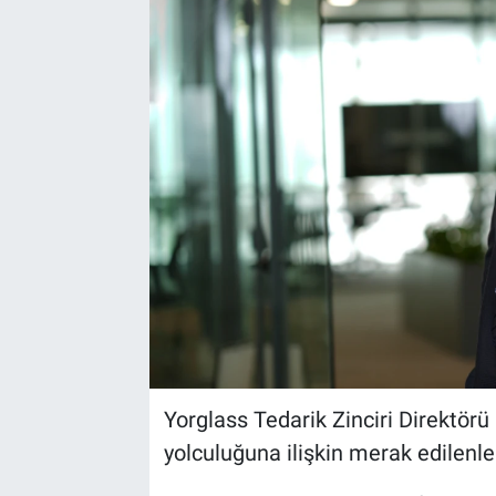
EndüstriST
Enerjisini Üreten Fabrikalar
Endüstri 4.0 Uygulamaları
Ağır Sanayi Çözümleri
Yorglass Tedarik Zinciri Direktörü
yolculuğuna ilişkin merak edilenler