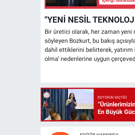
İçeriği Görüntül
"YENİ NESİL TEKNOLOJ
Bir üretici olarak, her zaman yeni n
söyleyen Bozkurt, bu bakış açısıyla
dahil ettiklerini belirterek, yatırı
olma’ nedenlerine uygun çerçevede 
EDITÖRÜN SEÇTIĞI
“Ürünlerimizin
En Büyük Gü
EDITÖR HAKKINDA