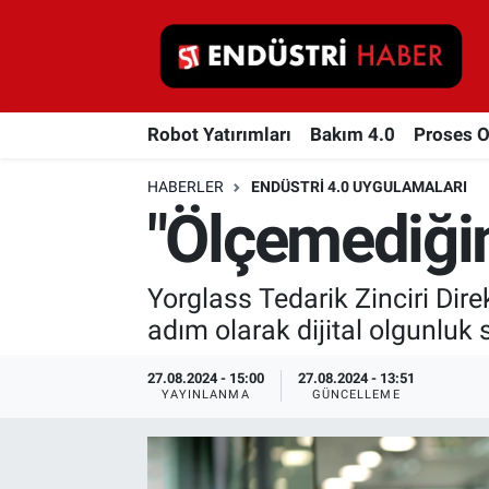
Robot Yatırımları
Robot Yatırımları
Bakım 4.0
Proses 
Bakım 4.0
HABERLER
ENDÜSTRI 4.0 UYGULAMALARI
Proses Otomasyonu
"Ölçemediğim
Makina
Yorglass Tedarik Zinciri Dire
Otomasyon
adım olarak dijital olgunluk 
Depolama Çözümleri
27.08.2024 - 15:00
27.08.2024 - 13:51
YAYINLANMA
GÜNCELLEME
İnşaat ve Malzeme
HaberOrtak