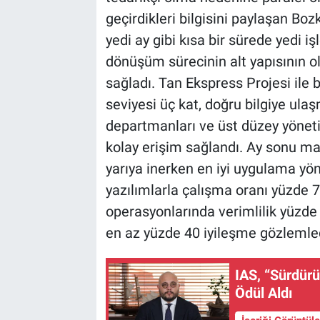
geçirdikleri bilgisini paylaşan Bozk
yedi ay gibi kısa bir sürede yedi i
dönüşüm sürecinin alt yapısının 
sağladı. Tan Ekspress Projesi ile b
seviyesi üç kat, doğru bilgiye ulaşm
departmanları ve üst düzey yönetic
kolay erişim sağlandı. Ay sonu ma
yarıya inerken en iyi uygulama yö
yazılımlarla çalışma oranı yüzde 70
operasyonlarında verimlilik yüzde 
en az yüzde 40 iyileşme gözlemled
IAS, “Sürdürül
Ödül Aldı