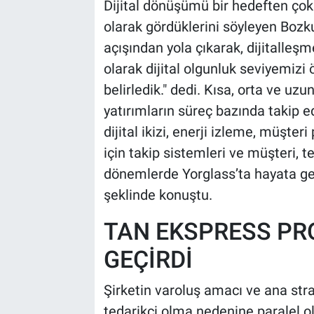
Dijital dönüşümü bir hedeften çok ş
olarak gördüklerini söyleyen Bozku
açışından yola çıkarak, dijitalleşm
olarak dijital olgunluk seviyemizi 
belirledik." dedi. Kısa, orta ve uz
yatırımların süreç bazında takip ed
dijital ikizi, enerji izleme, müşteri
için takip sistemleri ve müşteri, t
dönemlerde Yorglass’ta hayata geçi
şeklinde konuştu.
TAN EKSPRESS PR
GEÇİRDİ
Şirketin varoluş amacı ve ana stra
tedarikçi olma nedenine paralel o