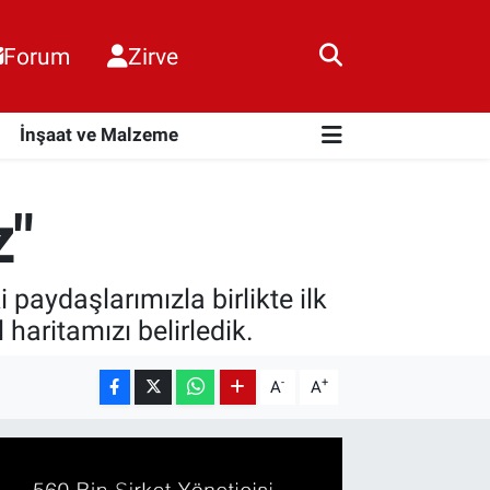
Forum
Zirve
i
İnşaat ve Malzeme
z"
 paydaşlarımızla birlikte ilk
 haritamızı belirledik.
-
+
A
A