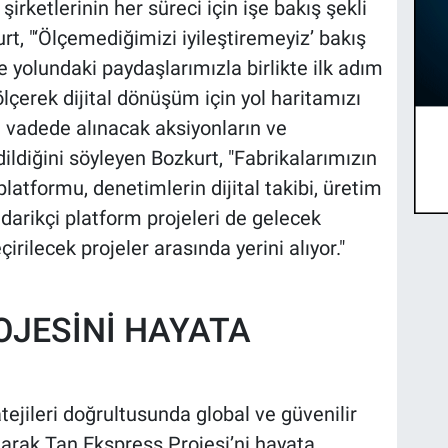
irketlerinin her süreci için işe bakış şekli
rt, "‘Ölçemediğimizi iyileştiremeyiz’ bakış
e yolundaki paydaşlarımızla birlikte ilk adım
ölçerek dijital dönüşüm için yol haritamızı
un vadede alınacak aksiyonların ve
ildiğini söyleyen Bozkurt, "Fabrikalarımızın
 platformu, denetimlerin dijital takibi, üretim
edarikçi platform projeleri de gelecek
rilecek projeler arasında yerini alıyor."
OJESİNİ HAYATA
tejileri doğrultusunda global ve güvenilir
larak Tan Ekspress Projesi’ni hayata