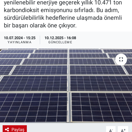
yenilenebilir enerjiye geçerek yıllık 10.471 ton
karbondioksit emisyonunu sıfırladı. Bu adım,
EndüstriST
sürdürülebilirlik hedeflerine ulaşmada önemli
bir başarı olarak öne çıkıyor.
Enerjisini Üreten Fabrikalar
10.07.2024 - 15:25
10.12.2025 - 16:08
Endüstri 4.0 Uygulamaları
YAYINLANMA
GÜNCELLEME
Ağır Sanayi Çözümleri
Paylaş
-
+
A
A