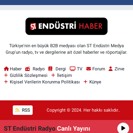
Türkiye'nin en büyük B2B medyası olan ST Endüstri Medya
Grup'un radyo, tv ve dergilerine ait özel haberler ve röportajlar.
Haber
Radyo
Dergi
TV
Forum
Zirve
Gizlilik Sözleşmesi
İletişim
Kişisel Verilerin Korunma Politikası
Künye
RSS
Copyright © 2024. Her hakkı saklıdır..
ST Endüstri Radyo
Canlı Yayını
Haber Yazılımı:
TE Bilişim