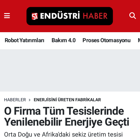
Robot Yatırımları
Bakım 4.0
Robot Yatırımları
Bakım 4.0
Proses Otomasyonu
Proses Otomasyonu
Makina
Otomasyon
HABERLER
ENERJISINI ÜRETEN FABRIKALAR
Depolama Çözümleri
O Firma Tüm Tesislerinde
Yenilenebilir Enerjiye Geçti
İnşaat ve Malzeme
Orta Doğu ve Afrika'daki sekiz üretim tesisi
HaberOrtak