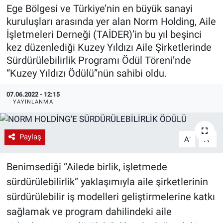
Ege Bölgesi ve Türkiye’nin en büyük sanayi
EndüstriST
kuruluşları arasında yer alan Norm Holding, Aile
İşletmeleri Derneği (TAİDER)’in bu yıl beşinci
Enerjisini Üreten Fabrikalar
kez düzenlediği Kuzey Yıldızı Aile Şirketlerinde
Sürdürülebilirlik Programı Ödül Töreni’nde
Endüstri 4.0 Uygulamaları
“Kuzey Yıldızı Ödülü”nün sahibi oldu.
Ağır Sanayi Çözümleri
07.06.2022 - 12:15
YAYINLANMA
Paylaş
-
+
A
A
Benimsediği “Ailede birlik, işletmede
sürdürülebilirlik” yaklaşımıyla aile şirketlerinin
sürdürülebilir iş modelleri geliştirmelerine katkı
sağlamak ve program dahilindeki aile