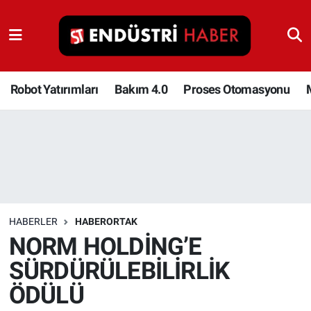
Robot Yatırımları
Bakım 4.0
Robot Yatırımları
Bakım 4.0
Proses Otomasyonu
Proses Otomasyonu
Makina
Otomasyon
HABERLER
HABERORTAK
Depolama Çözümleri
NORM HOLDİNG’E
SÜRDÜRÜLEBİLİRLİK
İnşaat ve Malzeme
ÖDÜLÜ
HaberOrtak