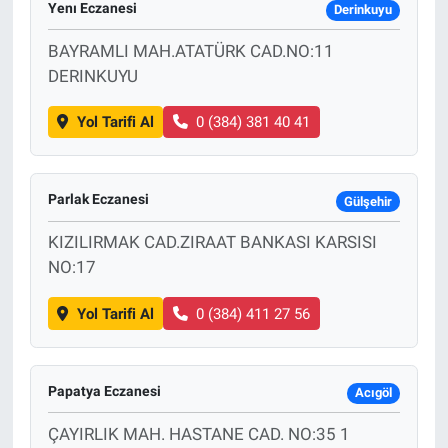
Yenı Eczanesi
Derinkuyu
BAYRAMLI MAH.ATATÜRK CAD.NO:11
DERINKUYU
Yol Tarifi Al
0 (384) 381 40 41
Parlak Eczanesi
Gülşehir
KIZILIRMAK CAD.ZIRAAT BANKASI KARSISI
NO:17
Yol Tarifi Al
0 (384) 411 27 56
Papatya Eczanesi
Acıgöl
ÇAYIRLIK MAH. HASTANE CAD. NO:35 1