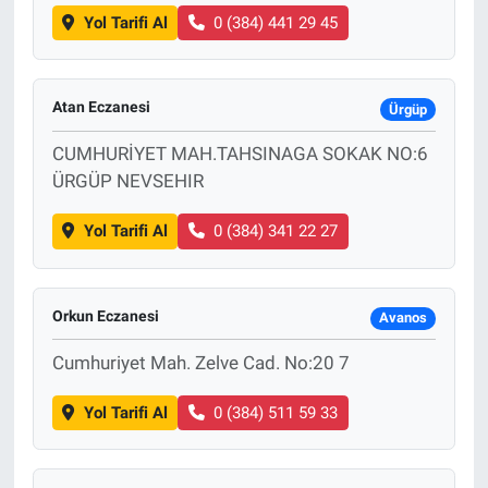
Yol Tarifi Al
0 (384) 441 29 45
Atan Eczanesi
Ürgüp
CUMHURİYET MAH.TAHSINAGA SOKAK NO:6
ÜRGÜP NEVSEHIR
Yol Tarifi Al
0 (384) 341 22 27
Orkun Eczanesi
Avanos
Cumhuriyet Mah. Zelve Cad. No:20 7
Yol Tarifi Al
0 (384) 511 59 33