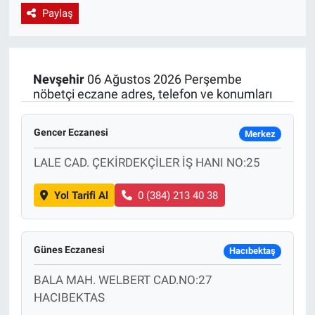
Paylaş
EndüstriST
Enerjisini Üreten Fabrikalar
Nevşehir
06 Ağustos 2026 Perşembe
nöbetçi eczane adres, telefon ve konumları
Endüstri 4.0 Uygulamaları
Ağır Sanayi Çözümleri
Gencer Eczanesi
Merkez
LALE CAD. ÇEKİRDEKÇİLER İŞ HANI NO:25
Yol Tarifi Al
0 (384) 213 40 38
Günes Eczanesi
Hacıbektaş
BALA MAH. WELBERT CAD.NO:27
HACIBEKTAS