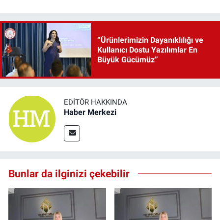
“Ürünlerimizin Dayanıklılığı ve
Kullanıcı Dostu Yazılımlar En
Büyük Gücümüz”
EDITÖR HAKKINDA
Haber Merkezi
Bunlar da ilginizi çekebilir