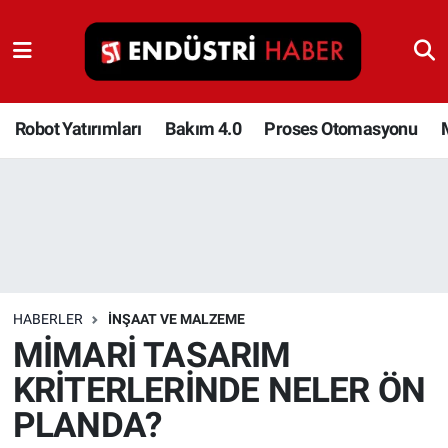
Robot Yatırımları
Bakım 4.0
Robot Yatırımları
Bakım 4.0
Proses Otomasyonu
Proses Otomasyonu
Makina
Otomasyon
HABERLER
İNŞAAT VE MALZEME
Depolama Çözümleri
MİMARİ TASARIM
KRİTERLERİNDE NELER ÖN
İnşaat ve Malzeme
PLANDA?
HaberOrtak