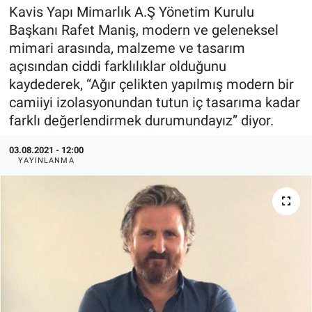
Kavis Yapı Mimarlık A.Ş Yönetim Kurulu
EndüstriST
Başkanı Rafet Maniş, modern ve geleneksel
mimari arasında, malzeme ve tasarım
Enerjisini Üreten Fabrikalar
açısından ciddi farklılıklar olduğunu
kaydederek, “Ağır çelikten yapılmış modern bir
Endüstri 4.0 Uygulamaları
camiiyi izolasyonundan tutun iç tasarıma kadar
farklı değerlendirmek durumundayız” diyor.
Ağır Sanayi Çözümleri
03.08.2021 - 12:00
YAYINLANMA