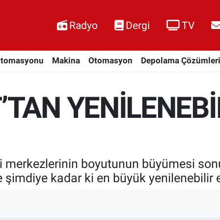
Radyo
Dergi
TV
Otomasyonu
Makina
Otomasyon
Depolama Çözümler
TAN YENİLENEBİL
i merkezlerinin boyutunun büyümesi sonuc
e şimdiye kadar ki en büyük yenilenebilir 