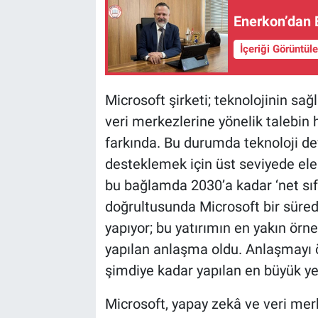
Enerkon’dan E
İçeriği Görüntül
Microsoft şirketi; teknolojinin sa
veri merkezlerine yönelik talebin 
farkında. Bu durumda teknoloji dev
desteklemek için üst seviyede el
bu bağlamda 2030’a kadar ‘net sıf
doğrultusunda Microsoft bir süredi
yapıyor; bu yatırımın en yakın ör
yapılan anlaşma oldu. Anlaşmayı ö
şimdiye kadar yapılan en büyük yen
Microsoft, yapay zekâ ve veri mer