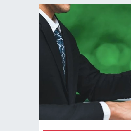
EndüstriST
Enerjisini Üreten Fabrikalar
Endüstri 4.0 Uygulamaları
Ağır Sanayi Çözümleri