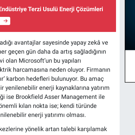
ndüstriye Terzi Usulü Enerji Çözümleri
e
ğladığı avantajlar sayesinde yapay zekâ ve
her geçen gün daha da artış sağladığının
i olan Microsoft’un bu yapıları
ektrik harcamasına neden oluyor. Firmanın
ır’ karbon hedefleri bulunuyor. Bu amaç
r yenilenebilir enerji kaynaklarına yatırım
neği ise Brookfield Asser Management ile
nemli kılan nokta ise; kendi türünde
ilenebilir enerji yatırımı olması.
kezlerine yönelik artan talebi karşılamak