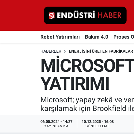
Robot Yatırımları
Robot Yatırımları
Bakım 4.0
Proses 
Bakım 4.0
HABERLER
ENERJISINI ÜRETEN FABRIKALAR
Proses Otomasyonu
MİCROSOFT’
Makina
YATIRIMI
Otomasyon
Microsoft; yapay zekâ ve ver
Depolama Çözümleri
karşılamak için Brookfield il
İnşaat ve Malzeme
06.05.2024 - 14:27
10.12.2025 - 16:08
YAYINLANMA
GÜNCELLEME
HaberOrtak