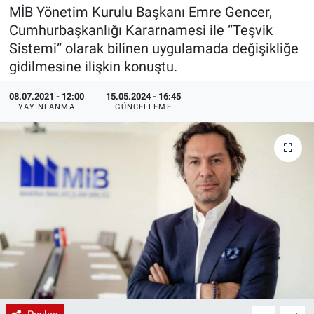
MİB Yönetim Kurulu Başkanı Emre Gencer,
EndüstriST
Cumhurbaşkanlığı Kararnamesi ile “Teşvik
Sistemi” olarak bilinen uygulamada değişikliğe
Enerjisini Üreten Fabrikalar
gidilmesine ilişkin konuştu.
Endüstri 4.0 Uygulamaları
08.07.2021 - 12:00
15.05.2024 - 16:45
YAYINLANMA
GÜNCELLEME
Ağır Sanayi Çözümleri