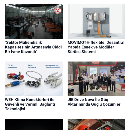
"Sektör Mühendislik
MOVIMOT® flexible: Desantral
Kapasitesinin Artmasıyla Ciddi
Yapıda Esnek ve Modüler
Bir İvme Kazandı"
Sürücü Sistemi
WEH Klima Konektörleri ile
JIE Drive Nova İle Güç
Güvenli ve Verimli Bağlantı
Aktarımında Güçlü Çözümler
Teknolojisi