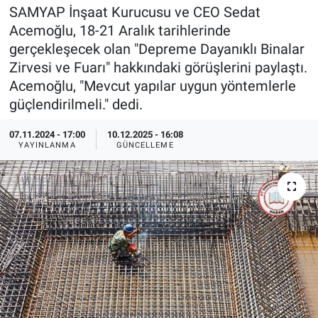
SAMYAP İnşaat Kurucusu ve CEO Sedat
EndüstriST
Acemoğlu, 18-21 Aralık tarihlerinde
gerçekleşecek olan "Depreme Dayanıklı Binalar
Enerjisini Üreten Fabrikalar
Zirvesi ve Fuarı" hakkındaki görüşlerini paylaştı.
Acemoğlu, "Mevcut yapılar uygun yöntemlerle
Endüstri 4.0 Uygulamaları
güçlendirilmeli." dedi.
Ağır Sanayi Çözümleri
07.11.2024 - 17:00
10.12.2025 - 16:08
YAYINLANMA
GÜNCELLEME