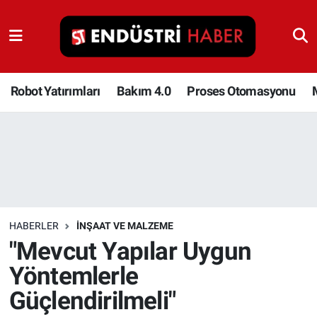
Robot Yatırımları
Bakım 4.0
Robot Yatırımları
Bakım 4.0
Proses Otomasyonu
Proses Otomasyonu
Makina
Otomasyon
HABERLER
İNŞAAT VE MALZEME
Depolama Çözümleri
"Mevcut Yapılar Uygun
Yöntemlerle
İnşaat ve Malzeme
Güçlendirilmeli"
HaberOrtak