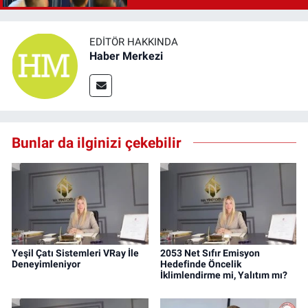
EDITÖR HAKKINDA
Haber Merkezi
Bunlar da ilginizi çekebilir
Yeşil Çatı Sistemleri VRay İle
2053 Net Sıfır Emisyon
Deneyimleniyor
Hedefinde Öncelik
İklimlendirme mi, Yalıtım mı?