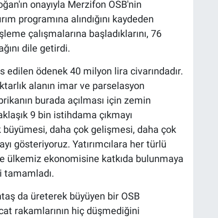
an'ın onayıyla Merzifon OSB'nin
tırım programına alındığını kaydeden
şleme çalışmalarına başladıklarını, 76
ağını dile getirdi.
sis edilen ödenek 40 milyon lira civarındadır.
tarlık alanın imar ve parselasyon
fabrikanın burada açılması için zemin
aklaşık 9 bin istihdama çıkmayı
k büyümesi, daha çok gelişmesi, daha çok
yı gösteriyoruz. Yatırımcılara her türlü
 ve ülkemiz ekonomisine katkıda bulunmaya
ni tamamladı.
taş da üreterek büyüyen bir OSB
racat rakamlarının hiç düşmediğini