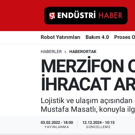
Robot Yatırımları
Robot Yatırımları
Bakım 4.0
Proses 
Bakım 4.0
HABERLER
HABERORTAK
Proses Otomasyonu
MERZİFON O
Makina
İHRACAT AR
Otomasyon
Lojistik ve ulaşım açısından
Depolama Çözümleri
Mustafa Masatlı, konuyla ilg
İnşaat ve Malzeme
03.02.2022 - 18:00
12.12.2024 - 10:15
YAYINLANMA
GÜNCELLEME
HaberOrtak