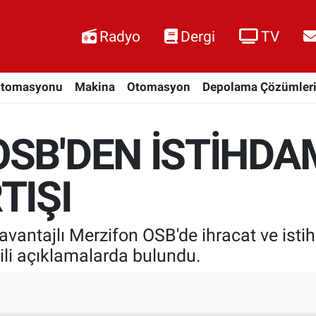
Radyo
Dergi
TV
Otomasyonu
Makina
Otomasyon
Depolama Çözümler
SB'DEN İSTİHDA
TIŞI
 avantajlı Merzifon OSB'de ihracat ve ist
ili açıklamalarda bulundu.