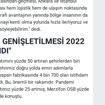
tasından geçmesi, Ankara ve İstanbul
ası hem lojistik hem de ulaşım noktasında
afi avantajının yanında bölge insanının da
sanayi kenti olma yolunda hızla ilerliyoruz ve
öyleyebilirim." dedi.
 GENİŞLETİLMESİ 2022
DI"
ımını yüzde 50 artıran şehirlerden biri
Şehrimiz doğru yolda emin adımlarla
 yapan fabrikasında 4 bin 700 olan istihdam
rdı. Bu, önemli bir rakamdır. Pandemi
tımız yüzde 25 artmış. Merzifon OSB yüzde
nde konuştu.