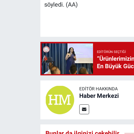
söyledi. (AA)
EDITÖRÜN SEÇTIĞI
“Ürünlerimizin
En Büyük Gü
EDITÖR HAKKINDA
Haber Merkezi
Bunlar da ilginizi çekebilir