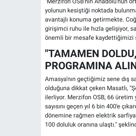
"Merzifon OSB'nin Anadolu'nun or
yolunun kesiştiği noktada bulunm
avantajlı konuma getirmekte. Coğr
girişimci ruhu ile hızla gelişiyor, 
önemli bir mesafe kaydettiğimizi s
"TAMAMEN DOLDU,
PROGRAMINA ALIN
Amasya'nın geçtiğimiz sene dış sat
olduğuna dikkat çeken Masatlı, "
ilerliyor. Merzifon OSB, 66 üretim
sayısını geçen yıl 6 bin 400'e çıka
dönemine rağmen elektrik sarfiya
100 doluluk oranına ulaştı." şekli