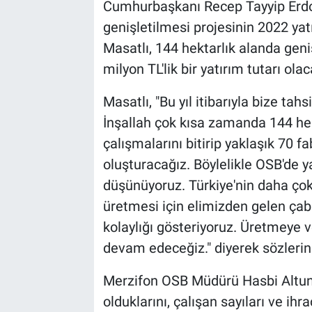
Cumhurbaşkanı Recep Tayyip Erdoğ
genişletilmesi projesinin 2022 ya
Masatlı, 144 hektarlık alanda geni
milyon TL'lik bir yatırım tutarı olac
Masatlı, "Bu yıl itibarıyla bize tah
İnşallah çok kısa zamanda 144 hek
çalışmalarını bitirip yaklaşık 70 
oluşturacağız. Böylelikle OSB'de y
düşünüyoruz. Türkiye'nin daha ço
üretmesi için elimizden gelen çaba
kolaylığı gösteriyoruz. Üretmeye
devam edeceğiz." diyerek sözleri
Merzifon OSB Müdürü Hasbi Altun
olduklarını, çalışan sayıları ve ih