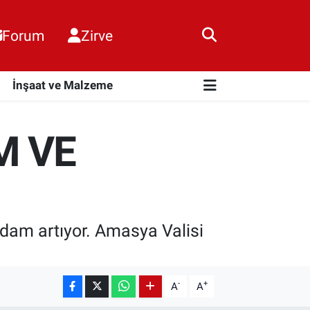
Forum
Zirve
i
İnşaat ve Malzeme
M VE
ihdam artıyor. Amasya Valisi
-
+
A
A