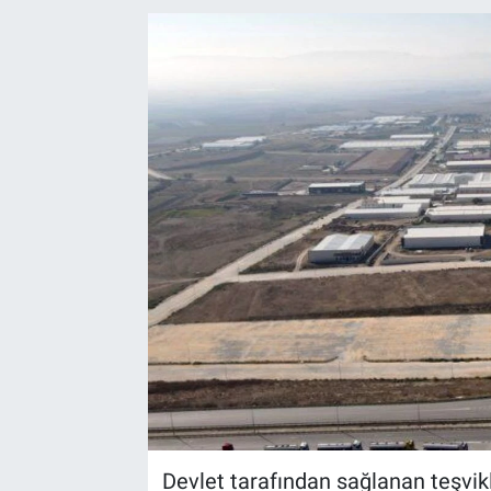
EndüstriST
Enerjisini Üreten Fabrikalar
Endüstri 4.0 Uygulamaları
Ağır Sanayi Çözümleri
Devlet tarafından sağlanan teşvik