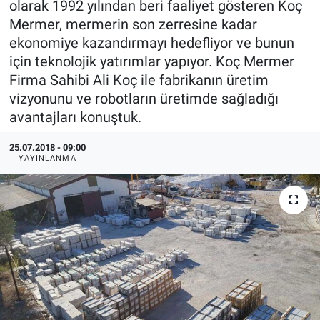
olarak 1992 yılından beri faaliyet gösteren Koç
Mermer, mermerin son zerresine kadar
EndüstriST
ekonomiye kazandırmayı hedefliyor ve bunun
için teknolojik yatırımlar yapıyor. Koç Mermer
Enerjisini Üreten Fabrikalar
Firma Sahibi Ali Koç ile fabrikanın üretim
vizyonunu ve robotların üretimde sağladığı
Endüstri 4.0 Uygulamaları
avantajları konuştuk.
Ağır Sanayi Çözümleri
25.07.2018 - 09:00
YAYINLANMA