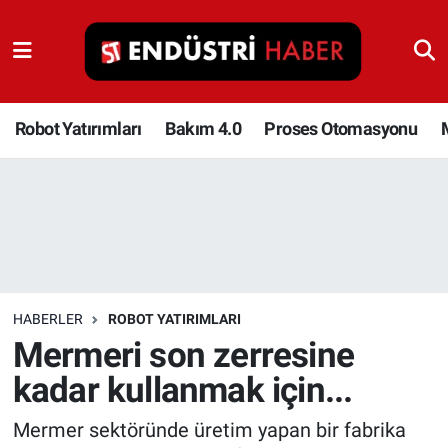
Robot Yatırımları
Bakım 4.0
Robot Yatırımları
Bakım 4.0
Proses Otomasyonu
Proses Otomasyonu
Makina
Otomasyon
HABERLER
ROBOT YATIRIMLARI
Depolama Çözümleri
Mermeri son zerresine
kadar kullanmak için...
İnşaat ve Malzeme
Mermer sektöründe üretim yapan bir fabrika
HaberOrtak