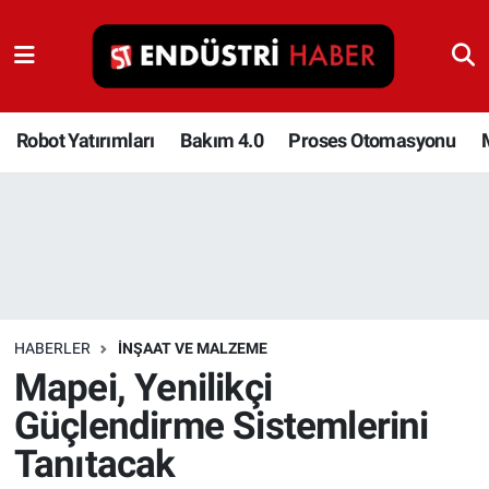
Robot Yatırımları
Bakım 4.0
Robot Yatırımları
Bakım 4.0
Proses Otomasyonu
Proses Otomasyonu
Makina
Otomasyon
HABERLER
İNŞAAT VE MALZEME
Depolama Çözümleri
Mapei, Yenilikçi
Güçlendirme Sistemlerini
İnşaat ve Malzeme
Tanıtacak
HaberOrtak