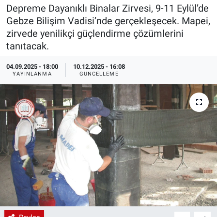
Depreme Dayanıklı Binalar Zirvesi, 9-11 Eylül’de
EndüstriST
Gebze Bilişim Vadisi’nde gerçekleşecek. Mapei,
zirvede yenilikçi güçlendirme çözümlerini
Enerjisini Üreten Fabrikalar
tanıtacak.
Endüstri 4.0 Uygulamaları
04.09.2025 - 18:00
10.12.2025 - 16:08
YAYINLANMA
GÜNCELLEME
Ağır Sanayi Çözümleri