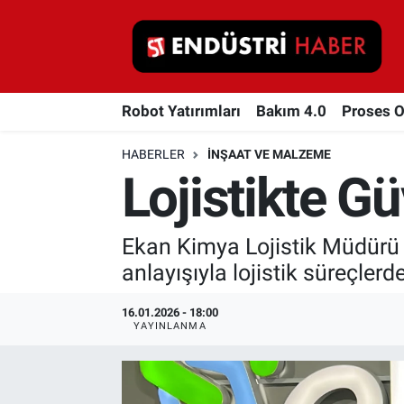
Robot Yatırımları
Robot Yatırımları
Bakım 4.0
Proses 
Bakım 4.0
HABERLER
İNŞAAT VE MALZEME
Proses Otomasyonu
Lojistikte Gü
Makina
Ekan Kimya Lojistik Müdürü Y
Otomasyon
anlayışıyla lojistik süreçlerd
Depolama Çözümleri
16.01.2026 - 18:00
YAYINLANMA
İnşaat ve Malzeme
HaberOrtak