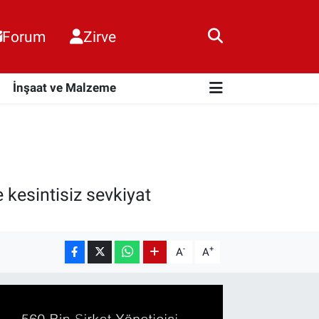
Forum
Zirve
i
İnşaat ve Malzeme
 kesintisiz sevkiyat
-
+
A
A