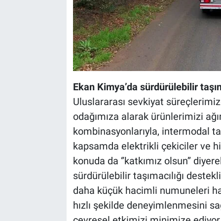
Ekan Kimya’da sürdürülebilir taşım
Uluslararası sevkiyat süreçlerimizde,
odağımıza alarak ürünlerimizi ağır
kombinasyonlarıyla, intermodal taş
kapsamda elektrikli çekiciler ve h
konuda da ‘’katkımız olsun’’ diyere
sürdürülebilir taşımacılığı destekli
daha küçük hacimli numuneleri ha
hızlı şekilde deneyimlenmesini s
çevresel etkimizi minimize ediy