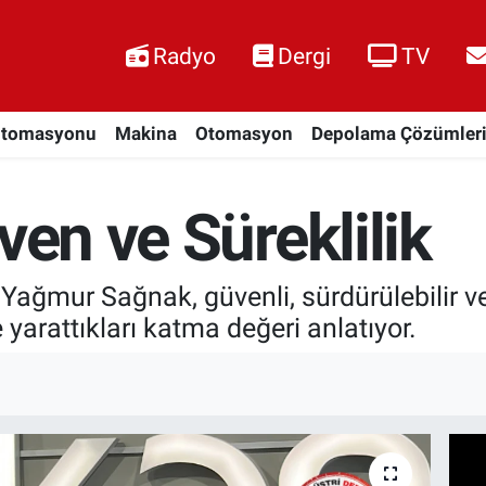
Radyo
Dergi
TV
Otomasyonu
Makina
Otomasyon
Depolama Çözümler
ven ve Süreklilik
ağmur Sağnak, güvenli, sürdürülebilir ve
e yarattıkları katma değeri anlatıyor.