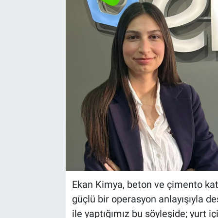
EndüstriST
Enerjisini Üreten Fabrikalar
Endüstri 4.0 Uygulamaları
Ağır Sanayi Çözümleri
Ekan Kimya, beton ve çimento katkı
güçlü bir operasyon anlayışıyla d
ile yaptığımız bu söyleşide; yurt iç