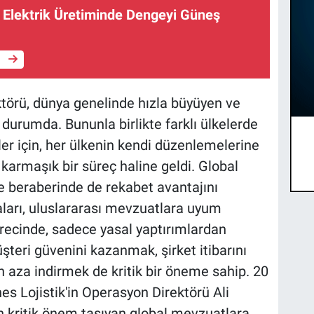
a Elektrik Üretiminde Dengeyi Güneş
e
ektörü, dünya genelinde hızla büyüyen ve
 durumda. Bununla birlikte farklı ülkelerde
er için, her ülkenin kendi düzenlemelerine
armaşık bir süreç haline geldi. Global
e beraberinde de rekabet avantajını
aları, uluslararası mevzuatlara uyum
ecinde, sadece yasal yaptırımlardan
eri güvenini kazanmak, şirket itibarını
n aza indirmek de kritik bir öneme sahip. 20
nes Lojistik'in Operasyon Direktörü Ali
in kritik önem taşıyan global mevzuatlara