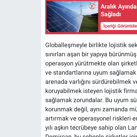
Aralık Ayınd
Sağladı
İçeriği Görüntül
Globalleşmeyle birlikte lojistik s
sınırları aşan bir yapıya bürünmüş
operasyon yürütmekte olan şirketl
ve standartlarına uyum sağlamak k
arenada varlığını sürdürebilmek v
koruyabilmek isteyen lojistik firm
sağlamak zorundalar. Bu uyum sür
korunmak değil, aynı zamanda müşt
artırmak ve operasyonel riskleri e
yılı aşkın tecrübeye sahip olan La
Demircan, bu sebeple şirketler iç