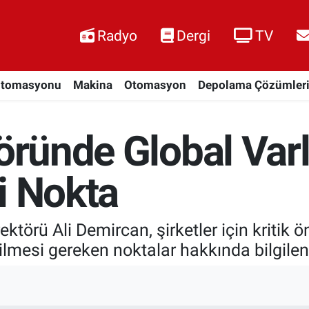
Radyo
Dergi
TV
Otomasyonu
Makina
Otomasyon
Depolama Çözümler
töründe Global Var
i Nokta
ktörü Ali Demircan, şirketler için kritik 
 edilmesi gereken noktalar hakkında bilgil