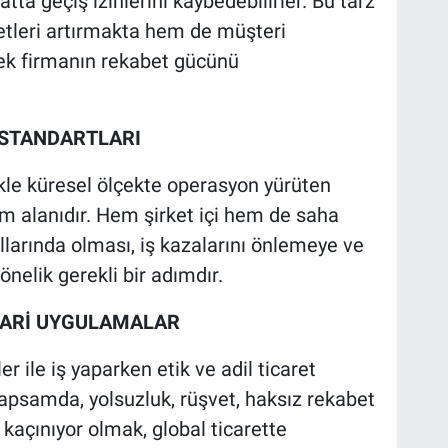
tta geçiş izinlerini kaybedebilirler. Bu tarz
tleri artırmakta hem de müşteri
ek firmanın rekabet gücünü
K STANDARTLARI
likle küresel ölçekte operasyon yürüten
uyum alanıdır. Hem şirket içi hem de saha
llarında olması, iş kazalarını önlemeye ve
nelik gerekli bir adımdır.
TİCARİ UYGULAMALAR
ler ile iş yaparken etik ve adil ticaret
kapsamda, yolsuzluk, rüşvet, haksız rekabet
kaçınıyor olmak, global ticarette