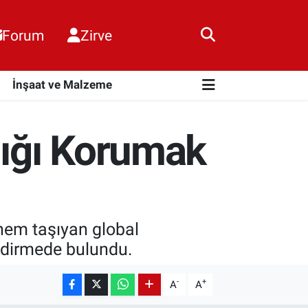
Forum
Zirve
i
İnşaat ve Malzeme
lığı Korumak
önem taşıyan global
endirmede bulundu.
-
+
A
A