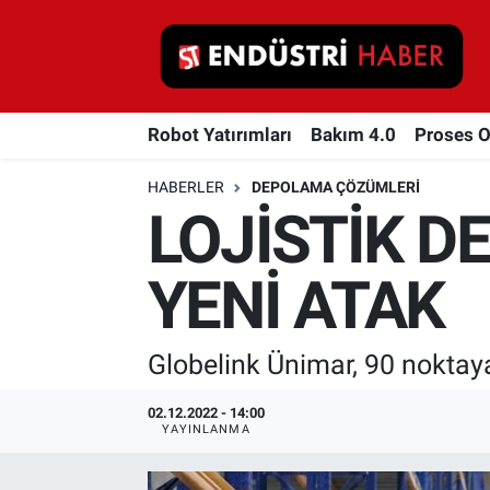
Robot Yatırımları
Robot Yatırımları
Bakım 4.0
Proses 
Bakım 4.0
HABERLER
DEPOLAMA ÇÖZÜMLERI
Proses Otomasyonu
LOJİSTİK D
Makina
YENİ ATAK
Otomasyon
Globelink Ünimar, 90 noktaya
Depolama Çözümleri
02.12.2022 - 14:00
İnşaat ve Malzeme
YAYINLANMA
HaberOrtak