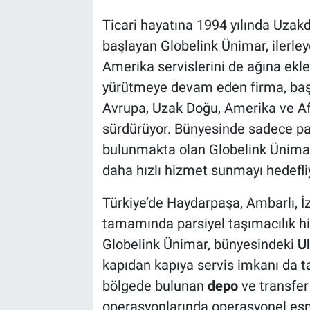
Ticari hayatına 1994 yılında Uzakd
başlayan Globelink Ünimar, ilerle
Amerika servislerini de ağına ekle
yürütmeye devam eden firma, başt
Avrupa, Uzak Doğu, Amerika ve Afri
sürdürüyor. Bünyesinde sadece par
bulunmakta olan Globelink Ünimar
daha hızlı hizmet sunmayı hedefli
Türkiye’de Haydarpaşa, Ambarlı, İ
tamamında parsiyel taşımacılık h
Globelink Ünimar, bünyesindeki
U
kapıdan kapıya servis imkanı da t
bölgede bulunan
depo
ve transfer
operasyonlarında operasyonel esn