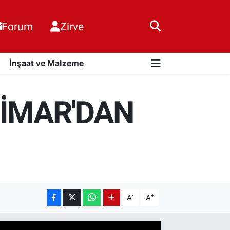
Forum
Zirve
i
İnşaat ve Malzeme
NİMAR'DAN
-
+
A
A