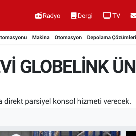
Radyo
Dergi
TV
Otomasyonu
Makina
Otomasyon
Depolama Çözümler
EVİ GLOBELİNK Ü
 direkt parsiyel konsol hizmeti verecek.