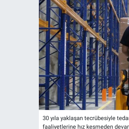
EndüstriST
Enerjisini Üreten Fabrikalar
Endüstri 4.0 Uygulamaları
Ağır Sanayi Çözümleri
30 yıla yaklaşan tecrübesiyle tedar
faaliyetlerine hız kesmeden dev