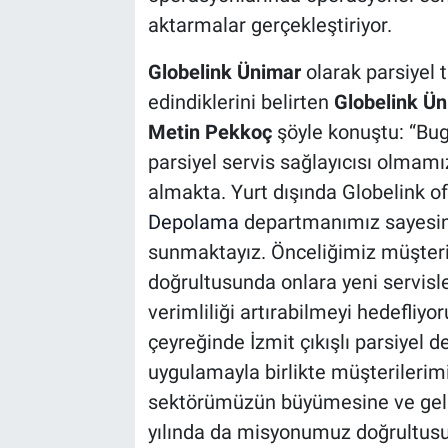
aktarmalar gerçekleştiriyor.
Globelink Ünimar
olarak parsiyel 
edindiklerini belirten
Globelink Ün
Metin Pekkoç
şöyle konuştu:
“Bug
parsiyel servis sağlayıcısı olmam
almakta. Yurt dışında Globelink ofi
Depolama
departmanımız sayesind
sunmaktayız. Önceliğimiz müşterile
doğrultusunda onlara yeni servisle
verimliliği artırabilmeyi hedefliy
çeyreğinde İzmit çıkışlı parsiyel d
uygulamayla birlikte müşterilerimi
sektörümüzün büyümesine ve geli
yılında da misyonumuz doğrultusu