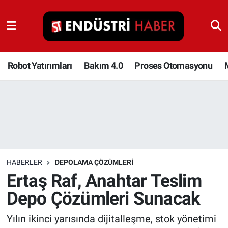
Robot Yatırımları
Bakım 4.0
Robot Yatırımları
Bakım 4.0
Proses Otomasyonu
Proses Otomasyonu
Makina
Otomasyon
HABERLER
DEPOLAMA ÇÖZÜMLERI
Depolama Çözümleri
Ertaş Raf, Anahtar Teslim
Depo Çözümleri Sunacak
İnşaat ve Malzeme
Yılın ikinci yarısında dijitalleşme, stok yönetimi
HaberOrtak