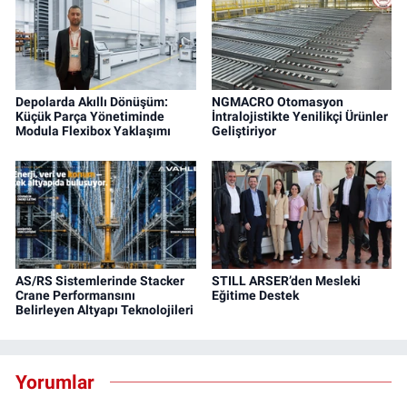
Depolarda Akıllı Dönüşüm:
NGMACRO Otomasyon
Küçük Parça Yönetiminde
İntralojistikte Yenilikçi Ürünler
Modula Flexibox Yaklaşımı
Geliştiriyor
AS/RS Sistemlerinde Stacker
STILL ARSER’den Mesleki
Crane Performansını
Eğitime Destek
Belirleyen Altyapı Teknolojileri
Yorumlar