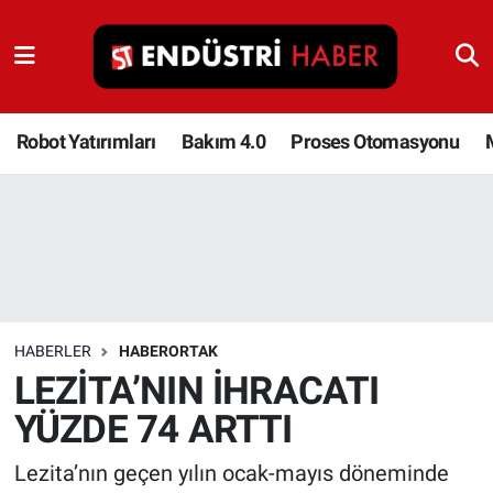
Robot Yatırımları
Bakım 4.0
Robot Yatırımları
Bakım 4.0
Proses Otomasyonu
Proses Otomasyonu
Makina
Otomasyon
HABERLER
HABERORTAK
Depolama Çözümleri
LEZİTA’NIN İHRACATI
YÜZDE 74 ARTTI
İnşaat ve Malzeme
Lezita’nın geçen yılın ocak-mayıs döneminde
HaberOrtak