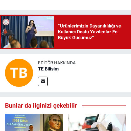
“Ürünlerimizin Dayanıklılığı ve
Kullanıcı Dostu Yazılımlar En
Büyük Gücümüz”
EDITÖR HAKKINDA
TE Bilisim
Bunlar da ilginizi çekebilir