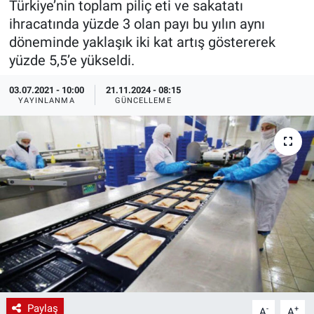
Türkiye’nin toplam piliç eti ve sakatatı
ihracatında yüzde 3 olan payı bu yılın aynı
EndüstriST
döneminde yaklaşık iki kat artış göstererek
yüzde 5,5’e yükseldi.
Enerjisini Üreten Fabrikalar
03.07.2021 - 10:00
21.11.2024 - 08:15
Endüstri 4.0 Uygulamaları
YAYINLANMA
GÜNCELLEME
Ağır Sanayi Çözümleri
Paylaş
-
+
A
A