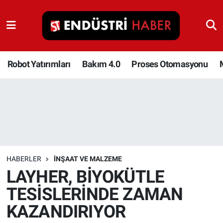
Robot Yatırımları
Bakım 4.0
Robot Yatırımları
Bakım 4.0
Proses Otomasyonu
Proses Otomasyonu
Makina
Otomasyon
HABERLER
İNŞAAT VE MALZEME
Depolama Çözümleri
LAYHER, BİYOKÜTLE
TESİSLERİNDE ZAMAN
İnşaat ve Malzeme
KAZANDIRIYOR
HaberOrtak