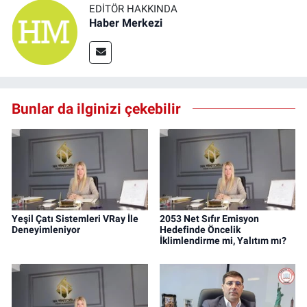
EDITÖR HAKKINDA
Haber Merkezi
Bunlar da ilginizi çekebilir
Yeşil Çatı Sistemleri VRay İle
2053 Net Sıfır Emisyon
Deneyimleniyor
Hedefinde Öncelik
İklimlendirme mi, Yalıtım mı?