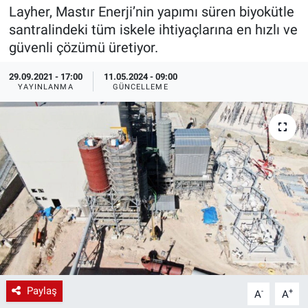
Layher, Mastır Enerji’nin yapımı süren biyokütle
EndüstriST
santralindeki tüm iskele ihtiyaçlarına en hızlı ve
güvenli çözümü üretiyor.
Enerjisini Üreten Fabrikalar
29.09.2021 - 17:00
11.05.2024 - 09:00
YAYINLANMA
GÜNCELLEME
Endüstri 4.0 Uygulamaları
Ağır Sanayi Çözümleri
Paylaş
-
+
A
A