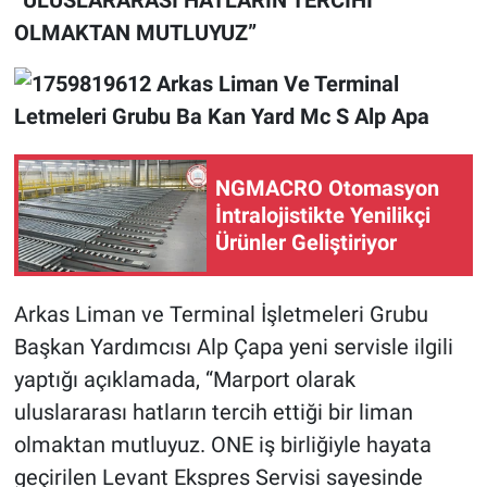
“ULUSLARARASI HATLARIN TERCİHİ
OLMAKTAN MUTLUYUZ”
NGMACRO Otomasyon
İntralojistikte Yenilikçi
Ürünler Geliştiriyor
Arkas Liman ve Terminal İşletmeleri Grubu
Başkan Yardımcısı Alp Çapa
yeni servisle ilgili
yaptığı açıklamada, “Marport olarak
uluslararası hatların tercih ettiği bir liman
olmaktan mutluyuz. ONE iş birliğiyle hayata
geçirilen Levant Ekspres Servisi sayesinde