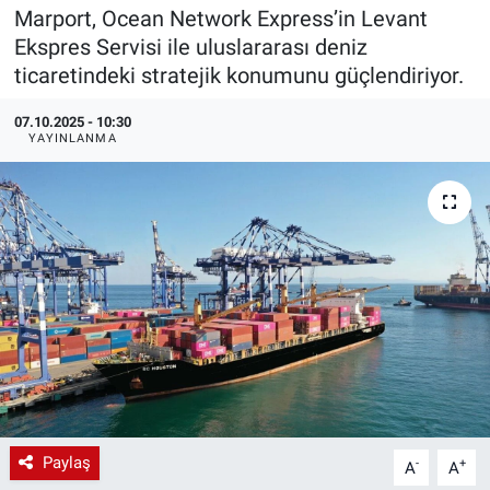
Marport, Ocean Network Express’in Levant
EndüstriST
Ekspres Servisi ile uluslararası deniz
ticaretindeki stratejik konumunu güçlendiriyor.
Enerjisini Üreten Fabrikalar
07.10.2025 - 10:30
YAYINLANMA
Endüstri 4.0 Uygulamaları
Ağır Sanayi Çözümleri
Paylaş
-
+
A
A