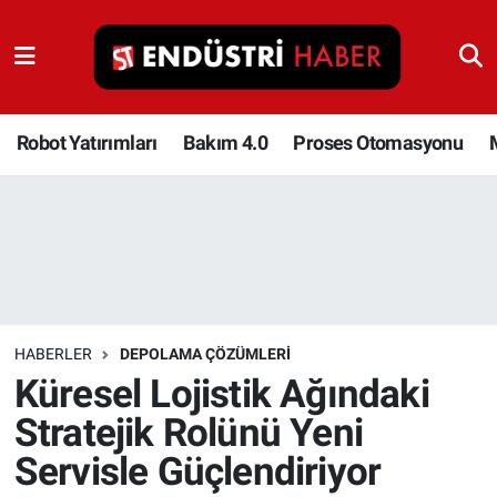
Robot Yatırımları
Bakım 4.0
Robot Yatırımları
Bakım 4.0
Proses Otomasyonu
Proses Otomasyonu
Makina
Otomasyon
HABERLER
DEPOLAMA ÇÖZÜMLERI
Depolama Çözümleri
Küresel Lojistik Ağındaki
Stratejik Rolünü Yeni
İnşaat ve Malzeme
Servisle Güçlendiriyor
HaberOrtak