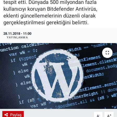
tespit etti. Dünyada 500 milyondan fazla
kullanıcıyı koruyan Bitdefender Antivirüs,
EndüstriST
eklenti güncellemelerinin düzenli olarak
gerçekleştirilmesi gerektiğini belirtti.
Enerjisini Üreten Fabrikalar
28.11.2018 - 11:00
Endüstri 4.0 Uygulamaları
YAYINLANMA
Ağır Sanayi Çözümleri
Paylaş
-
+
A
A