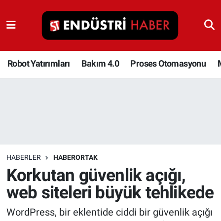
Robot Yatırımları
Bakım 4.0
Robot Yatırımları
Bakım 4.0
Proses Otomasyonu
Proses Otomasyonu
Makina
Otomasyon
HABERLER
HABERORTAK
Depolama Çözümleri
Korkutan güvenlik açığı,
web siteleri büyük tehlikede
İnşaat ve Malzeme
WordPress, bir eklentide ciddi bir güvenlik açığı
HaberOrtak