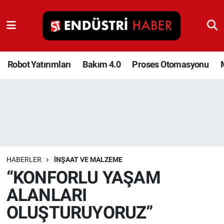
Robot Yatırımları
Bakım 4.0
Robot Yatırımları
Bakım 4.0
Proses Otomasyonu
Proses Otomasyonu
Makina
Otomasyon
HABERLER
İNŞAAT VE MALZEME
Depolama Çözümleri
“KONFORLU YAŞAM
ALANLARI
İnşaat ve Malzeme
OLUŞTURUYORUZ”
HaberOrtak