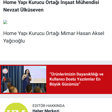
Home Yapı Kurucu Ortağı İnşaat Mühendisi
Nevzat Ülküseven
Home Yapı Kurucu Ortağı Mimar Hasan Aksel
Yağcıoğlu
“Ürünlerimizin Dayanıklılığı ve
Kullanıcı Dostu Yazılımlar En
Büyük Gücümüz”
EDITÖR HAKKINDA
Haber Merkezi