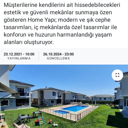
Müşterilerine kendilerini ait hissedebilecekleri
EndüstriST
estetik ve güvenli mekânlar sunmaya özen
gösteren Home Yapı; modern ve şık cephe
Enerjisini Üreten Fabrikalar
tasarımları, iç mekânlarda özel tasarımlar ile
konforun ve huzurun harmanlandığı yaşam
Endüstri 4.0 Uygulamaları
alanları oluşturuyor.
Ağır Sanayi Çözümleri
23.12.2021 - 10:00
26.10.2024 - 23:00
YAYINLANMA
GÜNCELLEME