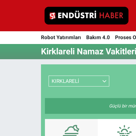
Robot Yatırımları
Robot Yatırımları
Bakım 4.0
Proses 
Bakım 4.0
Kirklareli Namaz Vakitler
Proses Otomasyonu
Makina
KIRKLARELİ
Otomasyon
Depolama Çözümleri
Güçlü bir müm
İnşaat ve Malzeme
HaberOrtak