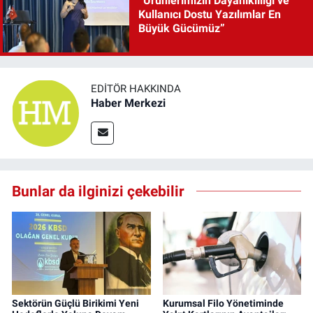
“Ürünlerimizin Dayanıklılığı ve
Kullanıcı Dostu Yazılımlar En
Büyük Gücümüz”
EDITÖR HAKKINDA
Haber Merkezi
Bunlar da ilginizi çekebilir
Sektörün Güçlü Birikimi Yeni
Kurumsal Filo Yönetiminde