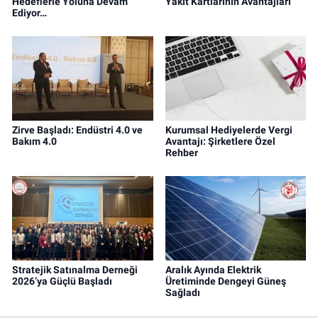
Hedeflerle Yoluna Devam
Yakıt Kartlarının Avantajları
Ediyor…
Zirve Başladı: Endüstri 4.0 ve
Kurumsal Hediyelerde Vergi
Bakım 4.0
Avantajı: Şirketlere Özel
Rehber
Stratejik Satınalma Derneği
Aralık Ayında Elektrik
2026’ya Güçlü Başladı
Üretiminde Dengeyi Güneş
Sağladı