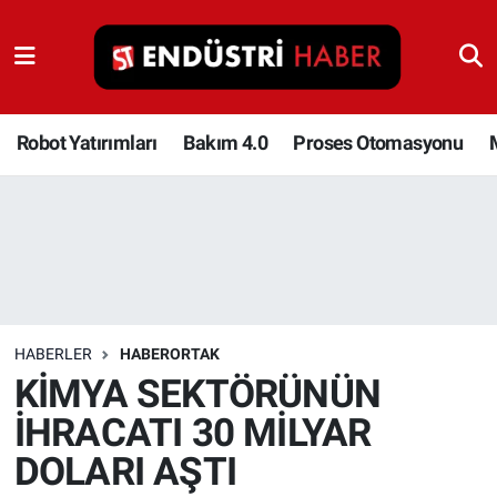
Robot Yatırımları
Bakım 4.0
Robot Yatırımları
Bakım 4.0
Proses Otomasyonu
Proses Otomasyonu
Makina
Otomasyon
HABERLER
HABERORTAK
Depolama Çözümleri
KİMYA SEKTÖRÜNÜN
İHRACATI 30 MİLYAR
İnşaat ve Malzeme
DOLARI AŞTI
HaberOrtak