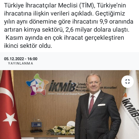
Türkiye İhracatçılar Meclisi (TİM), Türkiye’nin
EndüstriST
ihracatına ilişkin verileri açıkladı. Geçtiğimiz
yılın aynı dönemine göre ihracatını 9,9 oranında
Enerjisini Üreten Fabrikalar
artıran kimya sektörü, 2,6 milyar dolara ulaştı.
Kasım ayında en çok ihracat gerçekleştiren
Endüstri 4.0 Uygulamaları
ikinci sektör oldu.
Ağır Sanayi Çözümleri
05.12.2022 - 16:00
YAYINLANMA