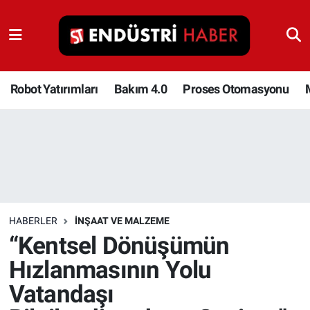
Robot Yatırımları
Bakım 4.0
Robot Yatırımları
Bakım 4.0
Proses Otomasyonu
Proses Otomasyonu
Makina
Otomasyon
HABERLER
İNŞAAT VE MALZEME
Depolama Çözümleri
“Kentsel Dönüşümün
Hızlanmasının Yolu
İnşaat ve Malzeme
Vatandaşı
HaberOrtak