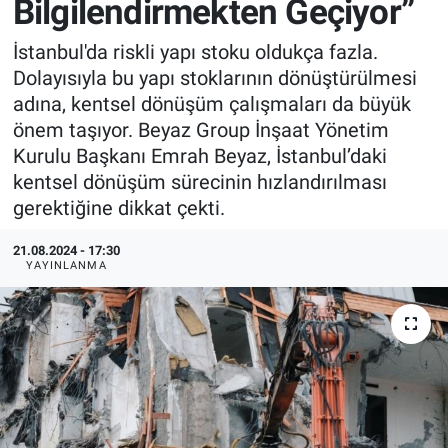
Bilgilendirmekten Geçiyor”
EndüstriST
İstanbul'da riskli yapı stoku oldukça fazla.
Dolayısıyla bu yapı stoklarının dönüştürülmesi
Enerjisini Üreten Fabrikalar
adına, kentsel dönüşüm çalışmaları da büyük
önem taşıyor. Beyaz Group İnşaat Yönetim
Endüstri 4.0 Uygulamaları
Kurulu Başkanı Emrah Beyaz, İstanbul’daki
kentsel dönüşüm sürecinin hızlandırılması
Ağır Sanayi Çözümleri
gerektiğine dikkat çekti.
21.08.2024 - 17:30
YAYINLANMA