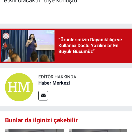
etkili olacaktır” diye konuştu.
“Ürünlerimizin Dayanıklılığı ve
Kullanıcı Dostu Yazılımlar En
Büyük Gücümüz”
EDITÖR HAKKINDA
Haber Merkezi
Bunlar da ilginizi çekebilir