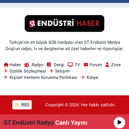
Türkiye'nin en büyük B2B medyası olan ST Endüstri Medya
Grup'un radyo, tv ve dergilerine ait özel haberler ve röportajlar.
Haber
Radyo
Dergi
TV
Forum
Zirve
Gizlilik Sözleşmesi
İletişim
Kişisel Verilerin Korunma Politikası
Künye
RSS
Copyright © 2024. Her hakkı saklıdır..
ST Endüstri Radyo
Canlı Yayını
Haber Yazılımı:
TE Bilişim