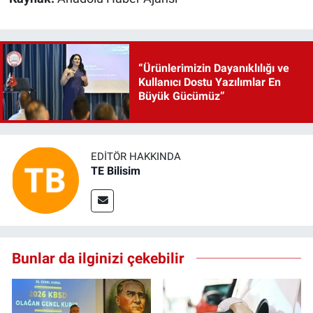
“Ürünlerimizin Dayanıklılığı ve
Kullanıcı Dostu Yazılımlar En
Büyük Gücümüz”
EDITÖR HAKKINDA
TE Bilisim
Bunlar da ilginizi çekebilir