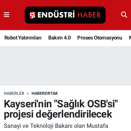
Robot Yatırımları
Bakım 4.0
Robot Yatırımları
Bakım 4.0
Proses Otomasyonu
Proses Otomasyonu
Makina
Otomasyon
HABERLER
HABERORTAK
Depolama Çözümleri
Kayseri'nin "Sağlık OSB'si"
projesi değerlendirilecek
İnşaat ve Malzeme
Sanayi ve Teknoloji Bakanı olan Mustafa
HaberOrtak