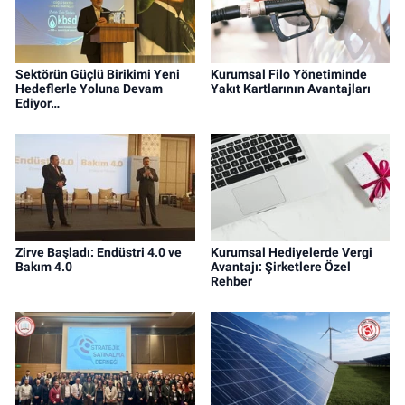
Sektörün Güçlü Birikimi Yeni
Kurumsal Filo Yönetiminde
Hedeflerle Yoluna Devam
Yakıt Kartlarının Avantajları
Ediyor…
Zirve Başladı: Endüstri 4.0 ve
Kurumsal Hediyelerde Vergi
Bakım 4.0
Avantajı: Şirketlere Özel
Rehber