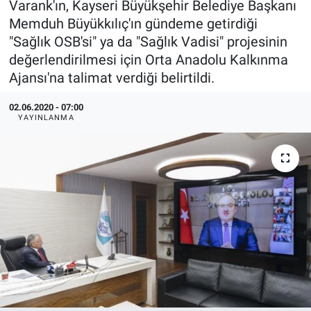
Varank'ın, Kayseri Büyükşehir Belediye Başkanı
Memduh Büyükkılıç'ın gündeme getirdiği
EndüstriST
"Sağlık OSB'si" ya da "Sağlık Vadisi" projesinin
değerlendirilmesi için Orta Anadolu Kalkınma
Enerjisini Üreten Fabrikalar
Ajansı'na talimat verdiği belirtildi.
Endüstri 4.0 Uygulamaları
02.06.2020 - 07:00
YAYINLANMA
Ağır Sanayi Çözümleri