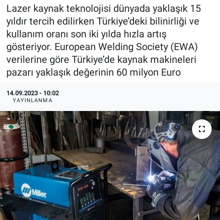
Lazer kaynak teknolojisi dünyada yaklaşık 15
EndüstriST
yıldır tercih edilirken Türkiye’deki bilinirliği ve
kullanım oranı son iki yılda hızla artış
Enerjisini Üreten Fabrikalar
gösteriyor. European Welding Society (EWA)
verilerine göre Türkiye’de kaynak makineleri
Endüstri 4.0 Uygulamaları
pazarı yaklaşık değerinin 60 milyon Euro
Ağır Sanayi Çözümleri
14.09.2023 - 10:02
YAYINLANMA