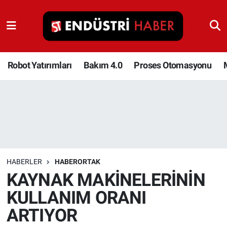
Robot Yatırımları
Bakım 4.0
Robot Yatırımları
Bakım 4.0
Proses Otomasyonu
Proses Otomasyonu
Makina
Otomasyon
HABERLER
HABERORTAK
Depolama Çözümleri
KAYNAK MAKİNELERİNİN
KULLANIM ORANI
İnşaat ve Malzeme
ARTIYOR
HaberOrtak