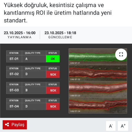
Yüksek doğruluk, kesintisiz çalışma ve
EndüstriST
kanıtlanmış ROI ile üretim hatlarında yeni
standart.
Enerjisini Üreten Fabrikalar
23.10.2025 - 16:00
23.10.2025 - 18:18
YAYINLANMA
GÜNCELLEME
Endüstri 4.0 Uygulamaları
Ağır Sanayi Çözümleri
Paylaş
-
+
A
A