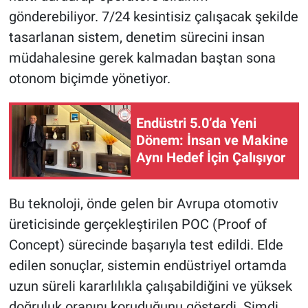
gönderebiliyor. 7/24 kesintisiz çalışacak şekilde
tasarlanan sistem, denetim sürecini insan
müdahalesine gerek kalmadan baştan sona
otonom biçimde yönetiyor.
Endüstri 5.0’da Yeni
Dönem: İnsan ve Makine
Aynı Hedef İçin Çalışıyor
Bu teknoloji, önde gelen bir Avrupa otomotiv
üreticisinde gerçekleştirilen POC (Proof of
Concept) sürecinde başarıyla test edildi. Elde
edilen sonuçlar, sistemin endüstriyel ortamda
uzun süreli kararlılıkla çalışabildiğini ve yüksek
doğruluk oranını koruduğunu gösterdi. Şimdi