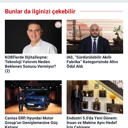
Bunlar da ilginizi çekebilir
KOBİ'lerde Dijitalleşme:
IAS, “Sürdürülebilir Akıllı
Teknoloji Yatırımı Neden
Fabrika” Kategorisinde Altın
Beklenen Sonucu Vermiyor?
Ödül Aldı
(2)
Canias ERP, Hyundai Motor
Endüstri 5.0’da Yeni Dönem:
Group’un Genişlemesine Güç
İnsan ve Makine Aynı Hedef
Katıyor
İçin Çalışıyor