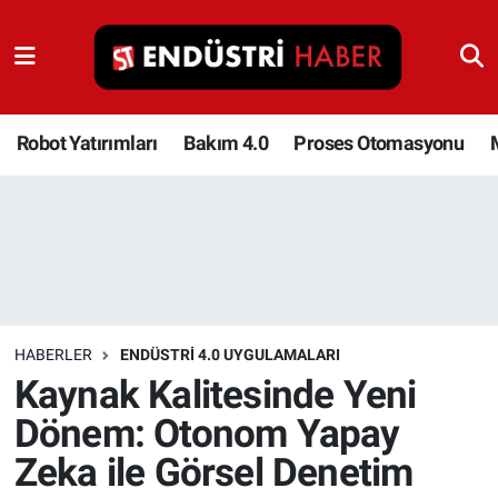
Robot Yatırımları
Bakım 4.0
Robot Yatırımları
Bakım 4.0
Proses Otomasyonu
Proses Otomasyonu
Makina
Otomasyon
HABERLER
ENDÜSTRI 4.0 UYGULAMALARI
Depolama Çözümleri
Kaynak Kalitesinde Yeni
Dönem: Otonom Yapay
İnşaat ve Malzeme
Zeka ile Görsel Denetim
HaberOrtak