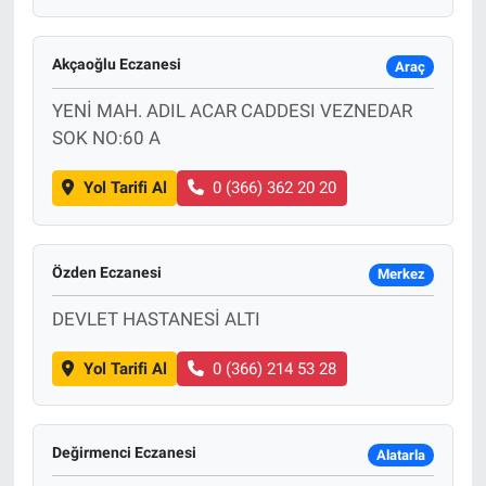
Akçaoğlu Eczanesi
Araç
YENİ MAH. ADIL ACAR CADDESI VEZNEDAR
SOK NO:60 A
Yol Tarifi Al
0 (366) 362 20 20
Özden Eczanesi
Merkez
DEVLET HASTANESİ ALTI
Yol Tarifi Al
0 (366) 214 53 28
Değirmenci Eczanesi
Alatarla