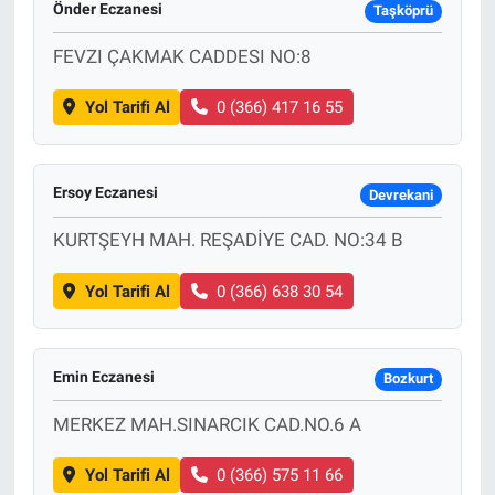
Önder Eczanesi
Taşköprü
FEVZI ÇAKMAK CADDESI NO:8
Yol Tarifi Al
0 (366) 417 16 55
Ersoy Eczanesi
Devrekani
KURTŞEYH MAH. REŞADİYE CAD. NO:34 B
Yol Tarifi Al
0 (366) 638 30 54
Emin Eczanesi
Bozkurt
MERKEZ MAH.SINARCIK CAD.NO.6 A
Yol Tarifi Al
0 (366) 575 11 66