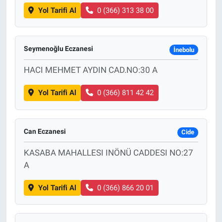
Yol Tarifi Al
0 (366) 313 38 00
Seymenoğlu Eczanesi
İnebolu
HACI MEHMET AYDIN CAD.NO:30 A
Yol Tarifi Al
0 (366) 811 42 42
Can Eczanesi
Cide
KASABA MAHALLESI INÖNÜ CADDESI NO:27
A
Yol Tarifi Al
0 (366) 866 20 01