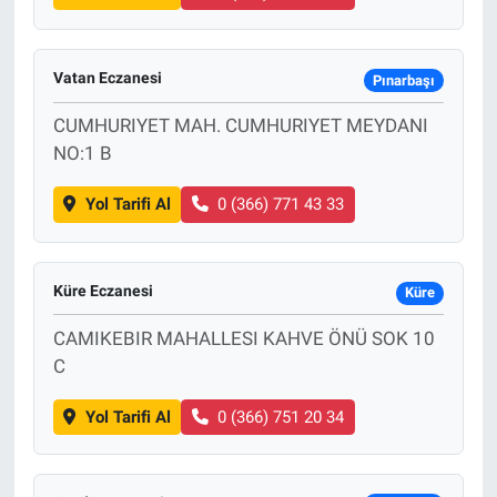
Vatan Eczanesi
Pınarbaşı
CUMHURIYET MAH. CUMHURIYET MEYDANI
NO:1 B
Yol Tarifi Al
0 (366) 771 43 33
Küre Eczanesi
Küre
CAMIKEBIR MAHALLESI KAHVE ÖNÜ SOK 10
C
Yol Tarifi Al
0 (366) 751 20 34