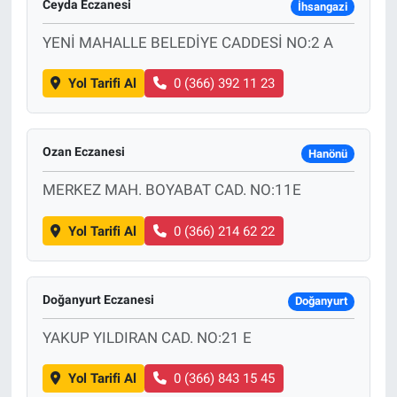
Ceyda Eczanesi
İhsangazi
YENİ MAHALLE BELEDİYE CADDESİ NO:2 A
Yol Tarifi Al
0 (366) 392 11 23
Ozan Eczanesi
Hanönü
MERKEZ MAH. BOYABAT CAD. NO:11E
Yol Tarifi Al
0 (366) 214 62 22
Doğanyurt Eczanesi
Doğanyurt
YAKUP YILDIRAN CAD. NO:21 E
Yol Tarifi Al
0 (366) 843 15 45