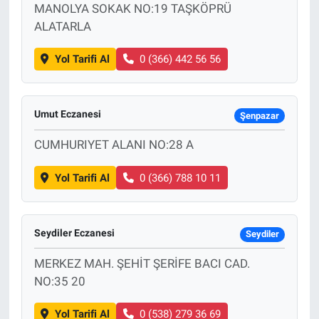
MANOLYA SOKAK NO:19 TAŞKÖPRÜ
ALATARLA
Yol Tarifi Al
0 (366) 442 56 56
Umut Eczanesi
Şenpazar
CUMHURIYET ALANI NO:28 A
Yol Tarifi Al
0 (366) 788 10 11
Seydiler Eczanesi
Seydiler
MERKEZ MAH. ŞEHİT ŞERİFE BACI CAD.
NO:35 20
Yol Tarifi Al
0 (538) 279 36 69