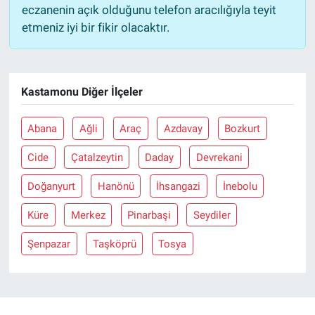
eczanenin açık olduğunu telefon aracılığıyla teyit
etmeniz iyi bir fikir olacaktır.
Kastamonu Diğer İlçeler
Abana
Ağli
Araç
Azdavay
Bozkurt
Cide
Çatalzeytin
Daday
Devrekani
Doğanyurt
Hanönü
İhsangazi
İnebolu
Küre
Merkez
Pinarbaşi
Seydiler
Şenpazar
Taşköprü
Tosya