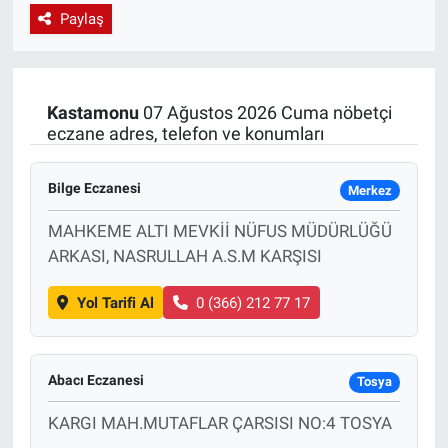
Paylaş
EndüstriST
Enerjisini Üreten Fabrikalar
Kastamonu
07 Ağustos 2026 Cuma nöbetçi
eczane adres, telefon ve konumları
Endüstri 4.0 Uygulamaları
Ağır Sanayi Çözümleri
Bilge Eczanesi
Merkez
MAHKEME ALTI MEVKİİ NÜFUS MÜDÜRLÜĞÜ
ARKASI, NASRULLAH A.S.M KARŞISI
Yol Tarifi Al
0 (366) 212 77 17
Abacı Eczanesi
Tosya
KARGI MAH.MUTAFLAR ÇARSISI NO:4 TOSYA