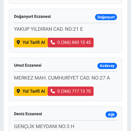
Doğanyurt Eczanesi
Doğanyurt
YAKUP YILDIRAN CAD. NO:21 E
Yol Tarifi Al
0 (366) 843 15 45
Umut Eczanesi
Azdavay
MERKEZ MAH. CUMHURİYET CAD. NO:27 A
Yol Tarifi Al
0 (366) 717 13 70
Deniz Eczanesi
Ağlı
GENÇLİK MEYDANI NO:3 H