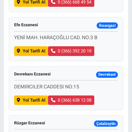
Yol Tarifi Al
0 (366) 668 49 54
Efe Eczanesi
İhsangazi
YENİ MAH. HARAÇOĞLU CAD. NO:3 B
Yol Tarifi Al
0 (366) 392 20 19
Devrekanı Eczanesi
Devrekani
DEMIRCILER CADDESI NO:15
Yol Tarifi Al
0 (366) 638 12 08
Rüzgar Eczanesi
Çatalzeytin