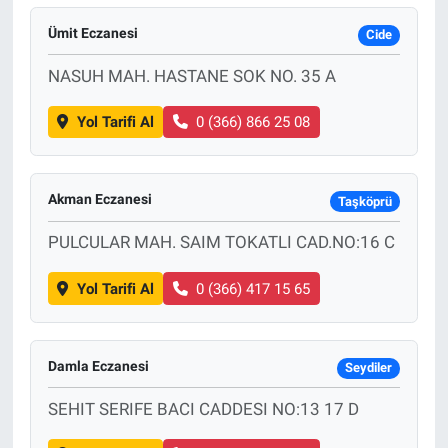
Ümit Eczanesi
Cide
NASUH MAH. HASTANE SOK NO. 35 A
Yol Tarifi Al
0 (366) 866 25 08
Akman Eczanesi
Taşköprü
PULCULAR MAH. SAIM TOKATLI CAD.NO:16 C
Yol Tarifi Al
0 (366) 417 15 65
Damla Eczanesi
Seydiler
SEHIT SERIFE BACI CADDESI NO:13 17 D