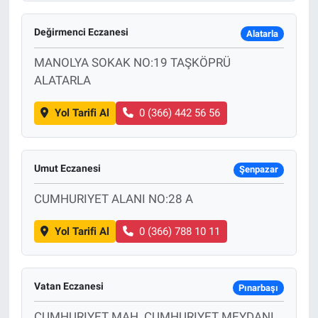
Değirmenci Eczanesi
Alatarla
MANOLYA SOKAK NO:19 TAŞKÖPRÜ
ALATARLA
Yol Tarifi Al
0 (366) 442 56 56
Umut Eczanesi
Şenpazar
CUMHURIYET ALANI NO:28 A
Yol Tarifi Al
0 (366) 788 10 11
Vatan Eczanesi
Pınarbaşı
CUMHURIYET MAH. CUMHURIYET MEYDANI