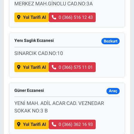
MERKEZ MAH.GİNOLU CAD.NO:3A
Yol Tarifi Al
0 (366) 516 12 43
Yenı Saglık Eczanesi
Bozkurt
SINARCIK CAD.NO:10
Yol Tarifi Al
0 (366) 575 11 01
Güner Eczanesi
Araç
YENİ MAH. ADİL ACAR CAD. VEZNEDAR
SOKAK NO:3 B
Yol Tarifi Al
0 (366) 362 16 93