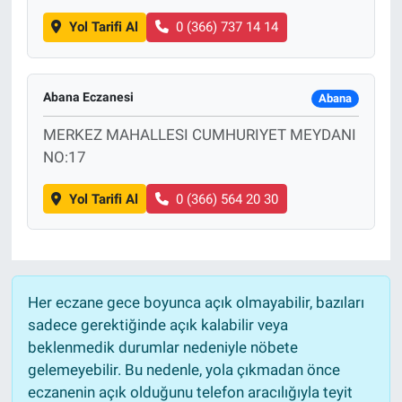
Yol Tarifi Al
0 (366) 737 14 14
Abana Eczanesi
Abana
MERKEZ MAHALLESI CUMHURIYET MEYDANI
NO:17
Yol Tarifi Al
0 (366) 564 20 30
Her eczane gece boyunca açık olmayabilir, bazıları
sadece gerektiğinde açık kalabilir veya
beklenmedik durumlar nedeniyle nöbete
gelemeyebilir. Bu nedenle, yola çıkmadan önce
eczanenin açık olduğunu telefon aracılığıyla teyit