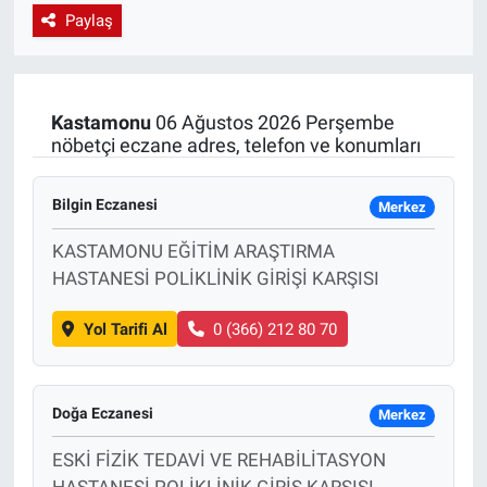
Paylaş
EndüstriST
Enerjisini Üreten Fabrikalar
Kastamonu
06 Ağustos 2026 Perşembe
nöbetçi eczane adres, telefon ve konumları
Endüstri 4.0 Uygulamaları
Ağır Sanayi Çözümleri
Bilgin Eczanesi
Merkez
KASTAMONU EĞİTİM ARAŞTIRMA
HASTANESİ POLİKLİNİK GİRİŞİ KARŞISI
Yol Tarifi Al
0 (366) 212 80 70
Doğa Eczanesi
Merkez
ESKİ FİZİK TEDAVİ VE REHABİLİTASYON
HASTANESİ POLİKLİNİK GİRİŞ KARŞISI