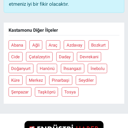
etmeniz iyi bir fikir olacaktır.
Kastamonu Diğer İlçeler
Abana
Ağli
Araç
Azdavay
Bozkurt
Cide
Çatalzeytin
Daday
Devrekani
Doğanyurt
Hanönü
İhsangazi
İnebolu
Küre
Merkez
Pinarbaşi
Seydiler
Şenpazar
Taşköprü
Tosya