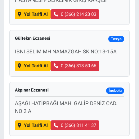
Yol Tarifi Al
0 (366) 214 23 03
Gültekın Eczanesi
Tosya
IBNI SELIM MH NAMAZGAH SK NO:13-15A
Yol Tarifi Al
0 (366) 313 50 66
Akpınar Eczanesi
İnebolu
AŞAĞI HATİPBAĞI MAH. GALİP DENİZ CAD.
NO:2 A
Yol Tarifi Al
0 (366) 811 41 37