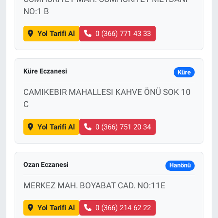
NO:1 B
Yol Tarifi Al
0 (366) 771 43 33
Küre Eczanesi
Küre
CAMIKEBIR MAHALLESI KAHVE ÖNÜ SOK 10
C
Yol Tarifi Al
0 (366) 751 20 34
Ozan Eczanesi
Hanönü
MERKEZ MAH. BOYABAT CAD. NO:11E
Yol Tarifi Al
0 (366) 214 62 22