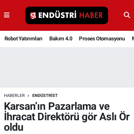
Robot Yatırımları
Bakım 4.0
Robot Yatırımları
Bakım 4.0
Proses Otomasyonu
Proses Otomasyonu
Makina
Otomasyon
HABERLER
ENDÜSTRIST
Depolama Çözümleri
Karsan’ın Pazarlama ve
İhracat Direktörü gör Aslı Ör
İnşaat ve Malzeme
oldu
HaberOrtak