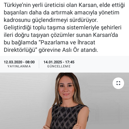
Türkiye’nin yerli üreticisi olan Karsan, elde ettiği
EndüstriST
başarıları daha da artırmak amacıyla yönetim
kadrosunu güçlendirmeyi sürdürüyor.
Enerjisini Üreten Fabrikalar
Geliştirdiği toplu taşıma sistemleriyle şehirleri
ileri doğru taşıyan çözümler sunan Karsan’da
Endüstri 4.0 Uygulamaları
bu bağlamda “Pazarlama ve İhracat
Direktörlüğü” görevine Aslı Ör atandı.
Ağır Sanayi Çözümleri
12.03.2020 - 08:00
14.01.2025 - 17:45
YAYINLANMA
GÜNCELLEME