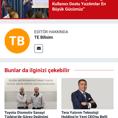
Kullanıcı Dostu Yazılımlar En
Büyük Gücümüz”
EDITÖR HAKKINDA
TE Bilisim
Bunlar da ilginizi çekebilir
Toyota Otomotiv Sanayi
Tera Yatırım Teknoloji
Türkiye’de Görev Değişimi
Holding’in Yeni CEO'su Belli