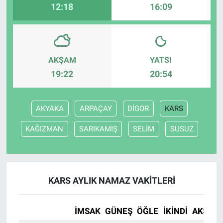
12:18
16:09
AKŞAM
YATSI
19:22
20:54
AKYAKA
ARPAÇAY
DİGOR
KARS
KAĞIZMAN
SARIKAMIŞ
SELİM
SUSUZ
KARS AYLIK NAMAZ VAKITLERI
İMSAK
GÜNEŞ
ÖĞLE
İKINDI
AKŞAM