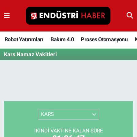
Robot Yatırımları
Bakım 4.0
Robot Yatırımları
Bakım 4.0
Proses Otomasyonu
Kars Namaz Vakitleri
Proses Otomasyonu
Makina
Otomasyon
Depolama Çözümleri
KARS
İnşaat ve Malzeme
İKINDI VAKTINE KALAN SÜRE
HaberOrtak