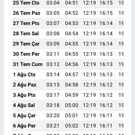
25 Tem Cts
03:04
04:51
12:19
16:15
19:38
26 Tem Paz
03:05
04:52
12:19
16:15
19:37
27 Tem Pts
03:07
04:53
12:19
16:14
19:36
28 Tem Sal
03:08
04:54
12:19
16:14
19:35
29 Tem Çar
03:09
04:55
12:19
16:14
19:34
30 Tem Per
03:11
04:55
12:19
16:13
19:33
31 Tem Cum
03:12
04:56
12:19
16:13
19:32
1 Ağu Cts
03:14
04:57
12:19
16:13
19:31
2 Ağu Paz
03:15
04:58
12:19
16:12
19:30
3 Ağu Pts
03:17
04:59
12:19
16:12
19:29
4 Ağu Sal
03:18
05:00
12:19
16:12
19:28
5 Ağu Çar
03:20
05:01
12:19
16:11
19:26
6 Ağu Per
03:21
05:02
12:19
16:11
19:25