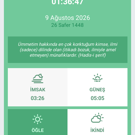
01:36:47
EndüstriST
9 Ağustos 2026
26 Safer 1448
Enerjisini Üreten Fabrikalar
Endüstri 4.0 Uygulamaları
Ümmetim hakkında en çok korktuğum kimse, ilmi
(sadece) dilinde olan (itikadı bozuk, ilmiyle amel
etmeyen) münafıklardır. (Hadis-i şerif)
Ağır Sanayi Çözümleri
İMSAK
GÜNEŞ
03:26
05:05
ÖĞLE
İKINDI