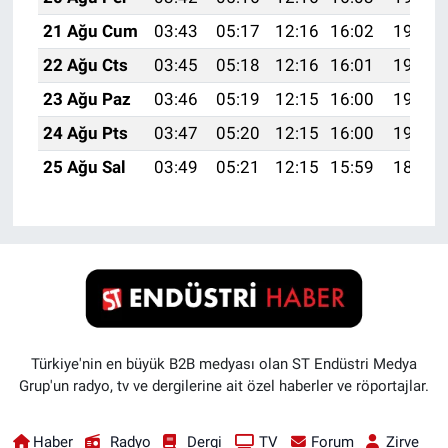
21 Ağu Cum
03:43
05:17
12:16
16:02
19:05
22 Ağu Cts
03:45
05:18
12:16
16:01
19:04
23 Ağu Paz
03:46
05:19
12:15
16:00
19:02
24 Ağu Pts
03:47
05:20
12:15
16:00
19:01
25 Ağu Sal
03:49
05:21
12:15
15:59
18:59
Türkiye'nin en büyük B2B medyası olan ST Endüstri Medya
Grup'un radyo, tv ve dergilerine ait özel haberler ve röportajlar.
Haber
Radyo
Dergi
TV
Forum
Zirve