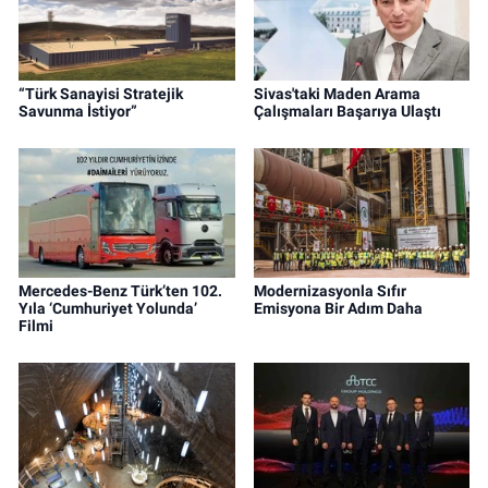
“Türk Sanayisi Stratejik
Sivas'taki Maden Arama
Savunma İstiyor”
Çalışmaları Başarıya Ulaştı
Mercedes-Benz Türk’ten 102.
Modernizasyonla Sıfır
Yıla ‘Cumhuriyet Yolunda’
Emisyona Bir Adım Daha
Filmi