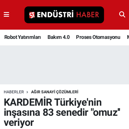
Robot Yatırımları
Bakım 4.0
Robot Yatırımları
Bakım 4.0
Proses Otomasyonu
Proses Otomasyonu
Makina
Otomasyon
HABERLER
AĞIR SANAYI ÇÖZÜMLERI
Depolama Çözümleri
KARDEMİR Türkiye'nin
inşasına 83 senedir "omuz''
İnşaat ve Malzeme
veriyor
HaberOrtak