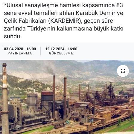
*Ulusal sanayileşme hamlesi kapsamında 83
EndüstriST
sene evvel temelleri atılan Karabük Demir ve
Çelik Fabrikaları (KARDEMİR), geçen süre
Enerjisini Üreten Fabrikalar
zarfında Türkiye'nin kalkınmasına büyük katkı
sundu.
Endüstri 4.0 Uygulamaları
03.04.2020 - 16:00
12.12.2024 - 16:00
YAYINLANMA
GÜNCELLEME
Ağır Sanayi Çözümleri