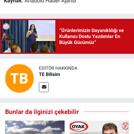
Kaynak:
Anadolu Haber Ajansı
“Ürünlerimizin Dayanıklılığı ve
Kullanıcı Dostu Yazılımlar En
Büyük Gücümüz”
EDITÖR HAKKINDA
TE Bilisim
Bunlar da ilginizi çekebilir